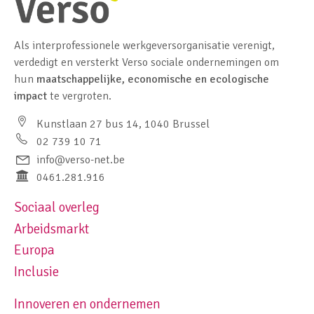
Als interprofessionele werkgeversorganisatie verenigt,
verdedigt en versterkt Verso sociale ondernemingen om
hun
maatschappelijke, economische en ecologische
impact
te vergroten.
Kunstlaan 27 bus 14, 1040 Brussel
02 739 10 71
info@verso-net.be
0461.281.916
Sociaal overleg
Footer navigation left
Arbeidsmarkt
Europa
Inclusie
Innoveren en ondernemen
Footer navigation right