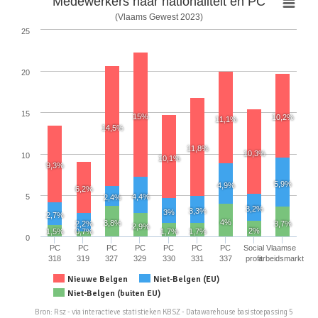
Medewerkers naar nationaliteit en PC
(Vlaams Gewest 2023)
25
20
15
15%
10,2%
11,1%
14,5%
11,8%
10,3%
10
10,1%
9,3%
5,9%
4,9%
6,2%
5
4,4%
2,4%
3,2%
3,3%
3%
2,7%
4%
3,8%
2,2%
3,7%
2,9%
2%
1,5%
0,7%
1,7%
1,7%
0
PC
PC
PC
PC
PC
PC
PC
Social
Vlaamse
318
319
327
329
330
331
337
profit
arbeidsmarkt
Nieuwe Belgen
Niet-Belgen (EU)
Niet-Belgen (buiten EU)
Bron: Rsz - via interactieve statistieken KBSZ - Datawarehouse basistoepassing 5