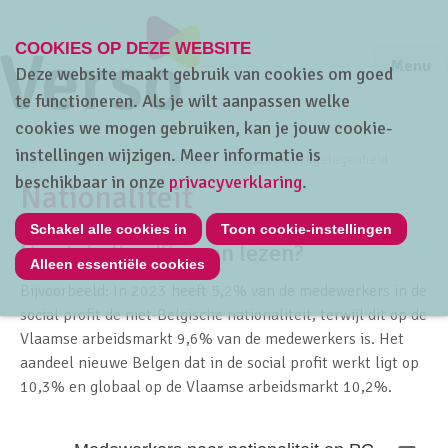
COOKIES OP DEZE WEBSITE
Jump to m
Sluiten
Jump to
Menu
Deze website maakt gebruik van cookies om goed
te functioneren. Als je wilt aanpassen welke
cookies we mogen gebruiken, kan je jouw cookie-
instellingen wijzigen. Meer informatie is
Home
Cijfers
Arbeidsmarkt
Details werkgelegenheid
beschikbaar in onze
privacyverklaring
.
Nationaliteit
Schakel alle cookies in
Toon cookie-instellingen
Hoe tabellen/figuren lezen?
Alleen essentiële cookies
Bijvoorbeeld:
In 2023
heeft
5,2%
van de medewerkers in de
social profit de niet-Belgische nationaliteit, terwijl dit op de
Vlaamse arbeidsmarkt 9
,6%
van de medewerkers is. Het
aandeel nieuwe Belgen dat in de social profit werkt ligt op
10,3%
en globaal op de Vlaamse arbeidsmarkt 10
,2%.