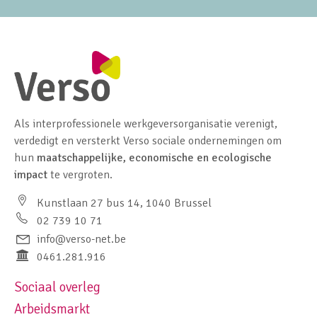
Als interprofessionele werkgeversorganisatie verenigt,
verdedigt en versterkt Verso sociale ondernemingen om
hun
maatschappelijke, economische en ecologische
impact
te vergroten.
Kunstlaan 27 bus 14, 1040 Brussel
02 739 10 71
info@verso-net.be
0461.281.916
Sociaal overleg
Footer navigation left
Arbeidsmarkt