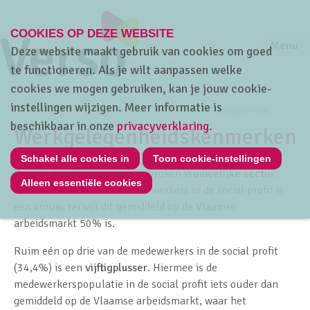
COOKIES OP DEZE WEBSITE
Jump to m
Sluiten
Jump to
Menu
Deze website maakt gebruik van cookies om goed
te functioneren. Als je wilt aanpassen welke
cookies we mogen gebruiken, kan je jouw cookie-
instellingen wijzigen. Meer informatie is
Home
Cijfers
Arbeidsmarkt
Details werkgelegenheid
beschikbaar in onze
privacyverklaring
.
Werkgelegenheidskenmerken
Schakel alle cookies in
Toon cookie-instellingen
De social profit is een uitgesproken
vrouwelijke sector
.
Alleen essentiële cookies
Maar liefst 78% van de medewerkers in de social profit is
een vrouw, terwijl dit gemiddeld op de Vlaamse
arbeidsmarkt 50% is.
Ruim eén op drie van de medewerkers in de social profit
(34,4%) is een
vijftigplusser
. Hiermee is de
medewerkerspopulatie in de social profit iets ouder dan
gemiddeld op de Vlaamse arbeidsmarkt, waar het