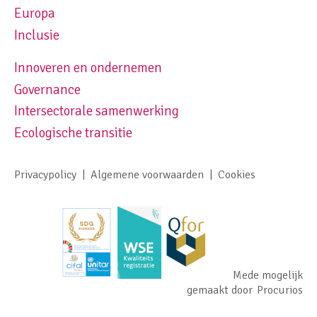
Europa
Inclusie
Innoveren en ondernemen
Footer navigation right
Governance
Intersectorale samenwerking
Ecologische transitie
Privacypolicy
Algemene voorwaarden
Cookies
Footer meta navigation
Mede mogelijk
gemaakt door
Procurios