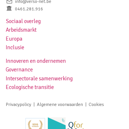
info@verso-net.be
0461.281.916
Sociaal overleg
Footer navigation left
Arbeidsmarkt
Europa
Inclusie
Innoveren en ondernemen
Footer navigation right
Governance
Intersectorale samenwerking
Ecologische transitie
Privacypolicy
Algemene voorwaarden
Cookies
Footer meta navigation