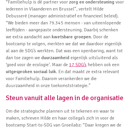
“Familiehulp is dé partner voor
zorg en ondersteuning
voor
iedereen in Vlaanderen en Brussel”, vertelt Hilde
Debusseré (manager administratief en financieel beleid).
“We bieden meer dan 79.345 mensen - van uiteenlopende
leeftijden - aangepaste ondersteuning. Daarbij schenken
we extra aandacht aan
kwetsbare groepen
. Door de
bootcamp te volgen, merkten we dat we daardoor eigenlijk
al aan de SDG’s werkten. Dat was een openbaring, want tot
dan toe zagen we
duurzaamheid
eigenlijk uitsluitend als
‘goed voor de ecologie’. Maar de
17 SDG’s
hebben ook een
uitgesproken sociaal luik
. En dat maakt ze extra relevant
voor Familiehulp. Daarom verankerden we die
duurzaamheid in onze toekomststrategie.”
Steun vanuit alle lagen in de organisatie
Om die strategische plannen uit te tekenen en waar te
maken, schreven Hilde en haar collega’s zich in voor de
bootcamp Start-to-SDG van Groeilabz: “Daar kregen we de