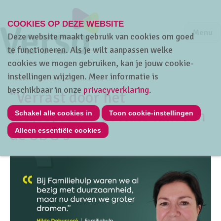
COOKIES OP DEZE WEBSITE
Jump to m
Sluiten
Jump to
Menu
Deze website maakt gebruik van cookies om goed
te functioneren. Als je wilt aanpassen welke
cookies we mogen gebruiken, kan je jouw cookie-
instellingen wijzigen. Meer informatie is
Home
Thema's
Sociaal overleg
beschikbaar in onze
privacyverklaring
.
“Verrast door het
uitgesproken sociale luik van
Schakel alle cookies in
Toon cookie-instellingen
de SDG's”
Alleen essentiële cookies