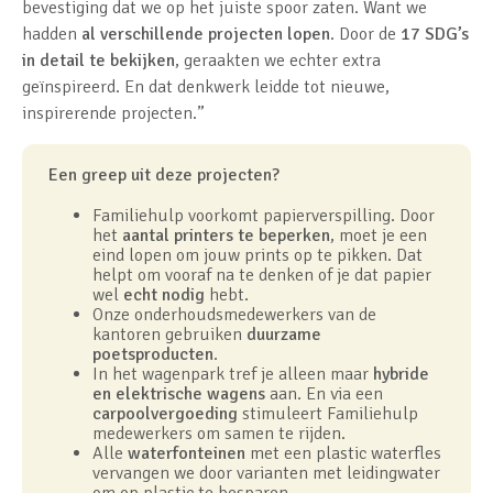
bevestiging dat we op het juiste spoor zaten. Want we
hadden
al verschillende projecten lopen
. Door de
17 SDG’s
in detail te bekijken
, geraakten we echter extra
geïnspireerd. En dat denkwerk leidde tot nieuwe,
inspirerende projecten.”
Een greep uit deze projecten?
Familiehulp voorkomt papierverspilling. Door
het
aantal printers te beperken
, moet je een
eind lopen om jouw prints op te pikken. Dat
helpt om vooraf na te denken of je dat papier
wel
echt nodig
hebt.
Onze onderhoudsmedewerkers van de
kantoren gebruiken
duurzame
poetsproducten
.
In het wagenpark tref je alleen maar
hybride
en elektrische wagens
aan. En via een
carpoolvergoeding
stimuleert Familiehulp
medewerkers om samen te rijden.
Alle
waterfonteinen
met een plastic waterfles
vervangen we door varianten met leidingwater
om op plastic te besparen.