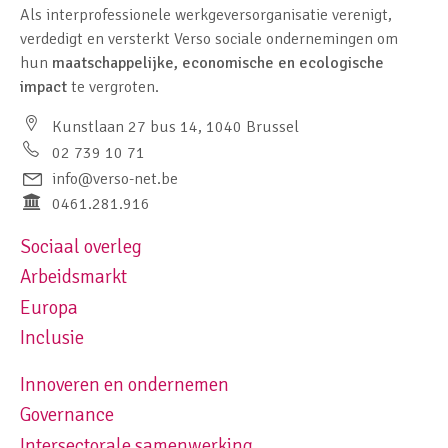
Als interprofessionele werkgeversorganisatie verenigt,
verdedigt en versterkt Verso sociale ondernemingen om
hun
maatschappelijke, economische en ecologische
impact
te vergroten.
Kunstlaan 27 bus 14, 1040 Brussel
02 739 10 71
info@verso-net.be
0461.281.916
Sociaal overleg
Footer navigation left
Arbeidsmarkt
Europa
Inclusie
Innoveren en ondernemen
Footer navigation right
Governance
Intersectorale samenwerking