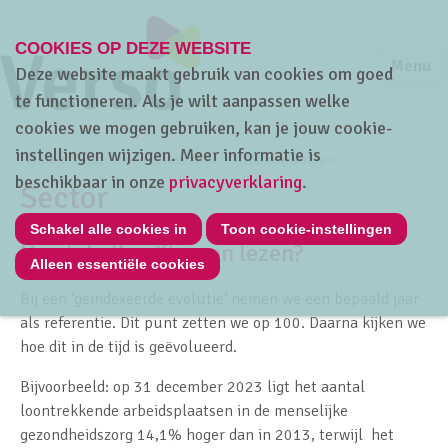
COOKIES OP DEZE WEBSITE
Jump to m
Sluiten
Jump to
Menu
Deze website maakt gebruik van cookies om goed
te functioneren. Als je wilt aanpassen welke
cookies we mogen gebruiken, kan je jouw cookie-
instellingen wijzigen. Meer informatie is
Home
Cijfers
Arbeidsmarkt
Arbeidsplaatsen
beschikbaar in onze
privacyverklaring
.
Sector
Schakel alle cookies in
Toon cookie-instellingen
Hoe tabellen/figuren lezen?
Alleen essentiële cookies
Bij een ‘geïndexeerde evolutie’ nemen we een bepaald jaar
als referentie. Dit punt zetten we op 100. Daarna kijken we
hoe dit in de tijd is geëvolueerd.
Bijvoorbeeld
: op 31 december 2023 ligt het aantal
loontrekkende arbeidsplaatsen in de menselijke
gezondheidszorg 14,1% hoger dan in 2013, terwijl het