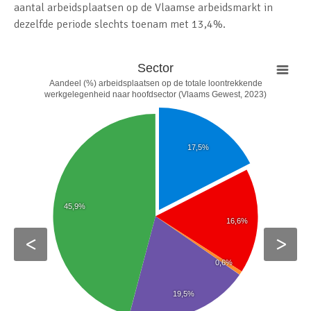
aantal arbeidsplaatsen op de Vlaamse arbeidsmarkt in
dezelfde periode slechts toenam met 13,4%.
Geïndexeerde evolutie arbeidsplaatsen
Arbeidsplaatsen (loontrekkenden) naar
Sector
(loontrekkenden) naar sector
sector
Aandeel (%) arbeidsplaatsen op de totale loontrekkende
werkgelegenheid naar hoofdsector (Vlaams Gewest, 2023)
(Vlaams Gewest 2019-2023)
Vlaams Gewest 2013-2023
250k
120
17,5%
200k
115
150k
110
45,9%
16,6%
100k
105
<
>
0,6%
100
50k
19,5%
95
0k