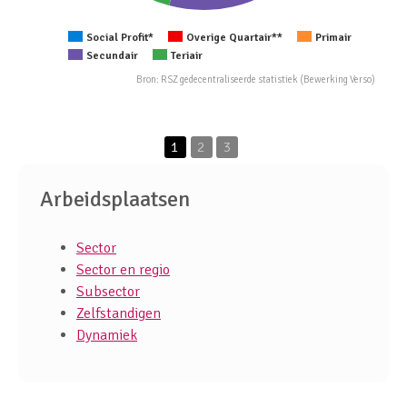
2013
2014
2019
2015
2016
2020
2017
2018
2021
2019
2020
2022
2021
2022
2023
2023
Social Profit*
Menselijke gezondheidszorg
Menselijke gezondheidszorg
Overige Quartair**
Primair
Secundair
Maatschappelijke dienstverlening
Cultuur, onstpanning en sport
Teriair
Cultuur, ontspanning en sport
Maatschappelijke dienstverlening
Bron: RSZ gedecentraliseerde statistiek (Bewerking Verso)
Vlaamse arbeidsmarkt
1
2
3
Arbeidsplaatsen
Sector
Sector en regio
Subsector
Zelfstandigen
Dynamiek