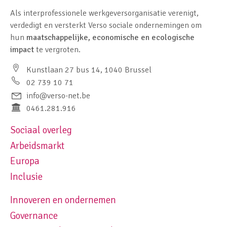
Als interprofessionele werkgeversorganisatie verenigt,
verdedigt en versterkt Verso sociale ondernemingen om
hun
maatschappelijke, economische en ecologische
impact
te vergroten.
Kunstlaan 27 bus 14, 1040 Brussel
02 739 10 71
info@verso-net.be
0461.281.916
Sociaal overleg
Footer navigation left
Arbeidsmarkt
Europa
Inclusie
Innoveren en ondernemen
Footer navigation right
Governance