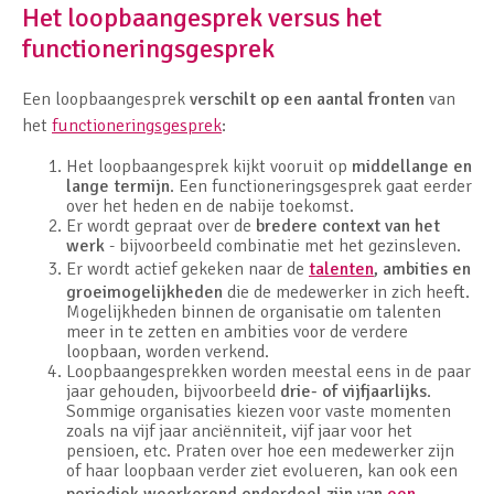
Het loopbaangesprek versus het
functioneringsgesprek
Een loopbaangesprek
verschilt op een aantal fronten
van
het
functioneringsgesprek
:
Het loopbaangesprek kijkt vooruit op
middellange en
lange termijn
. Een functioneringsgesprek gaat eerder
over het heden en de nabije toekomst.
Er wordt gepraat over de
bredere context van het
werk
- bijvoorbeeld combinatie met het gezinsleven.
Er wordt actief gekeken naar de
talenten
, ambities en
groeimogelijkheden
die de medewerker in zich heeft.
Mogelijkheden binnen de organisatie om talenten
meer in te zetten en ambities voor de verdere
loopbaan, worden verkend.
Loopbaangesprekken worden meestal eens in de paar
jaar gehouden, bijvoorbeeld
drie- of vijfjaarlijks
.
Sommige organisaties kiezen voor vaste momenten
zoals na vijf jaar anciënniteit, vijf jaar voor het
pensioen, etc. Praten over hoe een medewerker zijn
of haar loopbaan verder ziet evolueren, kan ook een
periodiek weerkerend onderdeel zijn van
een