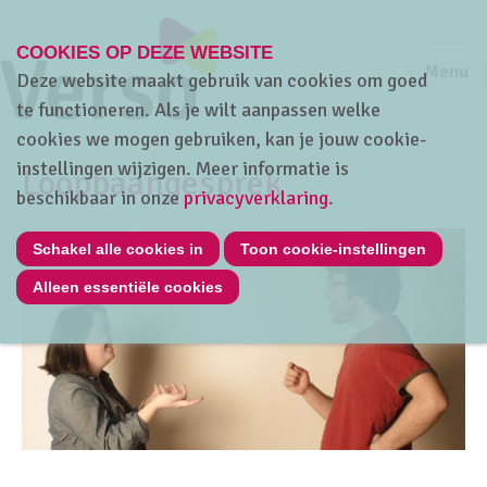
COOKIES OP DEZE WEBSITE
Jump to m
Sluiten
Jump to
Menu
Deze website maakt gebruik van cookies om goed
te functioneren. Als je wilt aanpassen welke
cookies we mogen gebruiken, kan je jouw cookie-
instellingen wijzigen. Meer informatie is
Loopbaangesprek
beschikbaar in onze
privacyverklaring
.
Schakel alle cookies in
Toon cookie-instellingen
Alleen essentiële cookies