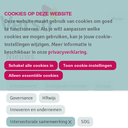
COOKIES OP DEZE WEBSITE
Jump to m
Sluiten
Jump to
Menu
Deze website maakt gebruik van cookies om goed
te functioneren. Als je wilt aanpassen welke
cookies we mogen gebruiken, kan je jouw cookie-
instellingen wijzigen. Meer informatie is
Home
Over Verso
Nieuws
beschikbaar in onze
privacyverklaring
.
Nieuws
Schakel alle cookies in
Toon cookie-instellingen
Thema's
Alleen essentiële cookies
Arbeidsmarkt
Ecologische transitie
Europa
Governance
HRwijs
Innoveren en ondernemen
Intersectorale samenwerking
SDG