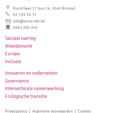
Kunstlaan 27 bus 14, 1040 Brussel
02 739 10 71
info@verso-net.be
0461.281.916
Sociaal overleg
Footer navigation left
Arbeidsmarkt
Europa
Inclusie
Innoveren en ondernemen
Footer navigation right
Governance
Intersectorale samenwerking
Ecologische transitie
Privacypolicy
Algemene voorwaarden
Cookies