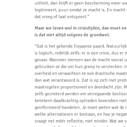
uitholt, dan blijft er geen bescherming meer ove
legitimeert, puur omdat ze macht is. En macht 
dat vroeg of laat ontspoort.”
Maar we leven wel in crisistijden, dan moet e
is dat niet altijd volgens de grondwet.
“Dat is het gekende Trojaanse paard. Natuurlijk
is logisch, redelijk zelfs: er is een crisis, dus 
gevaar. Wanneer mensen aan de macht vooral uit
gebruiken ze die om hun greep te versterken. I
overheid en verwachten ze ook drastische maatr
dan wat verantwoord is. Dat is op zich niet prob
maatregelen proportioneel en doordacht zijn. M
zelfs gecreëerd worden om verregaande beslissi
betekent daadkrachtig optreden bovendien niet 
geïnformeerd handelen. Je moet weten wat de im
welke alternatieven er bestaan, en hoe je nega
vraagt net méér reflectie, niet minder. Wat we