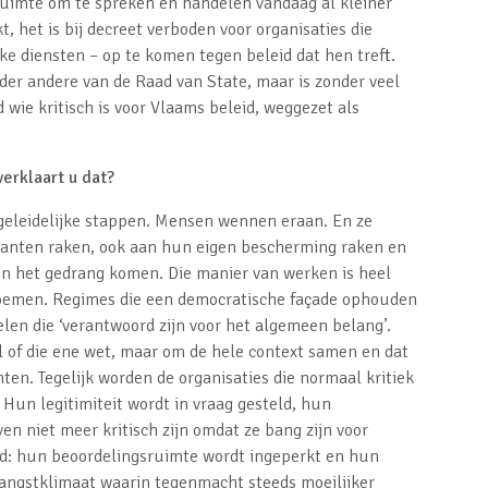
 ruimte om te spreken en handelen vandaag al kleiner
t, het is bij decreet verboden voor organisaties die
ke diensten – op te komen tegen beleid dat hen treft.
nder andere van de Raad van State, maar is zonder veel
wie kritisch is voor Vlaams beleid, weggezet als
verklaart u dat?
ns geleidelijke stappen. Mensen wennen eraan. En ze
ranten raken, ook aan hun eigen bescherming raken en
n in het gedrang komen. Die manier van werken is heel
noemen. Regimes die een democratische façade ophouden
len die ‘verantwoord zijn voor het algemeen belang’.
 of die ene wet, maar om de hele context samen en dat
ten. Tegelijk worden de organisaties die normaal kritiek
 Hun legitimiteit wordt in vraag gesteld, hun
en niet meer kritisch zijn omdat ze bang zijn voor
rd: hun beoordelingsruimte wordt ingeperkt en hun
 angstklimaat waarin tegenmacht steeds moeilijker