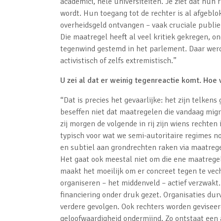
academici, hele universiteiten. Je ziet dat hun
wordt. Hun toegang tot de rechter is al afgeblok
overheidsgeld ontvangen – vaak cruciale publie
Die maatregel heeft al veel kritiek gekregen, o
tegenwind gestemd in het parlement. Daar werd 
activistisch of zelfs extremistisch.”
U zei al dat er weinig tegenreactie komt. Hoe 
“Dat is precies het gevaarlijke: het zijn telke
beseffen niet dat maatregelen die vandaag mig
zij morgen de volgende in rij zijn wiens rechte
typisch voor wat we semi-autoritaire regimes 
en subtiel aan grondrechten raken via maatrege
Het gaat ook meestal niet om die ene maatregel
maakt het moeilijk om er concreet tegen te vech
organiseren – het middenveld – actief verzwakt.
financiering onder druk gezet. Organisaties durv
verdere gevolgen. Ook rechters worden gevisee
geloofwaardigheid ondermijnd. Zo ontstaat een