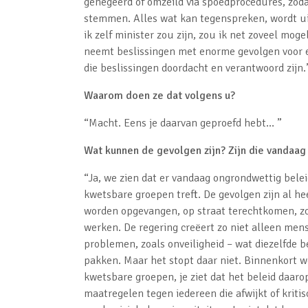
genegeerd of omzeild via spoedprocedures, zod
stemmen. Alles wat kan tegenspreken, wordt uit 
ik zelf minister zou zijn, zou ik net zoveel mog
neemt beslissingen met enorme gevolgen voor een
die beslissingen doordacht en verantwoord zijn.
Waarom doen ze dat volgens u?
“Macht. Eens je daarvan geproefd hebt… ”
Wat kunnen de gevolgen zijn? Zijn die vandaag 
“Ja, we zien dat er vandaag ongrondwettig belei
kwetsbare groepen treft. De gevolgen zijn al hee
worden opgevangen, op straat terechtkomen, zo
werken. De regering creëert zo niet alleen men
problemen, zoals onveiligheid – wat diezelfde 
pakken. Maar het stopt daar niet. Binnenkort w
kwetsbare groepen, je ziet dat het beleid daaro
maatregelen tegen iedereen die afwijkt of kritis