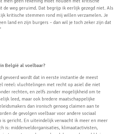
at men geen rekening moet houden met kritische
de weg geruimd. Dat begrijp ik eerlijk gezegd niet. Als
elijk kritische stemmen rond mij willen verzamelen. Je
 land en zijn burgers – dan wil je toch zeker zijn dat
”
in België al voelbaar?
d gevoerd wordt dat in eerste instantie de meest
l reëel: vluchtelingen met recht op asiel die niet
nder rechten, en zelfs zonder mogelijkheid om te
selijk leed, maar ook bredere maatschappelijke
beleidsmakers dan ironisch genoeg claimen aan te
orden de gevolgen voelbaar voor andere sociaal
p is gericht. En uiteindelijk verwacht ik meer en meer
ch is: middenveldorganisaties, klimaatactivisten,