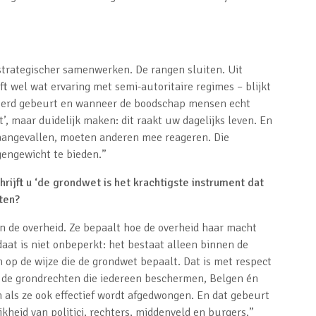
strategischer samenwerken. De rangen sluiten. Uit
t wel wat ervaring met semi-autoritaire regimes – blijkt
ineerd gebeurt en wanneer de boodschap mensen echt
t’, maar duidelijk maken: dit raakt uw dagelijks leven. En
 aangevallen, moeten anderen mee reageren. Die
egengewicht te bieden.”
rijft u ‘de grondwet is het krachtigste instrument dat
ten?
n de overheid. Ze bepaalt hoe de overheid haar macht
at is niet onbeperkt: het bestaat alleen binnen de
 op de wijze die de grondwet bepaalt. Dat is met respect
or de grondrechten die iedereen beschermen, Belgen én
 als ze ook effectief wordt afgedwongen. En dat gebeurt
jkheid van politici, rechters, middenveld en burgers.”