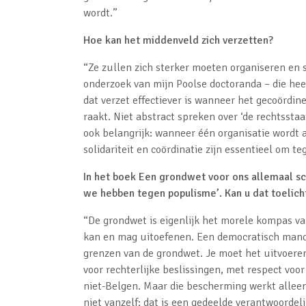
wordt.”
Hoe kan het middenveld zich verzetten?
“Ze zullen zich sterker moeten organiseren en 
onderzoek van mijn Poolse doctoranda – die heef
dat verzet effectiever is wanneer het gecoörd
raakt. Niet abstract spreken over ‘de rechtsstaa
ook belangrijk: wanneer één organisatie wordt
solidariteit en coördinatie zijn essentieel om t
In het boek Een grondwet voor ons allemaal sch
we hebben tegen populisme’. Kan u dat toelich
“De grondwet is eigenlijk het morele kompas va
kan en mag uitoefenen. Een democratisch manda
grenzen van de grondwet. Je moet het uitvoeren
voor rechterlijke beslissingen, met respect vo
niet-Belgen. Maar die bescherming werkt alleen
niet vanzelf: dat is een gedeelde verantwoordeli