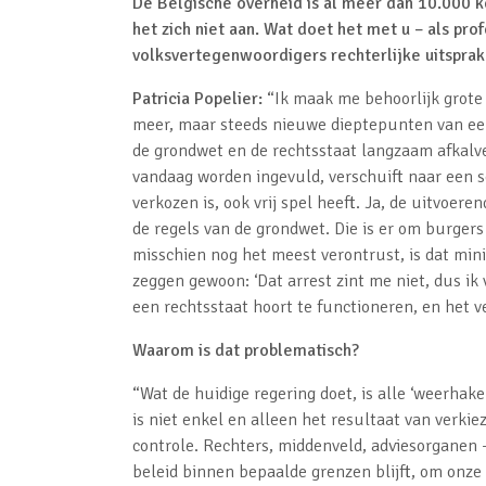
De Belgische overheid is al meer dan 10.000 k
het zich niet aan. Wat doet het met u – als pr
volksvertegenwoordigers rechterlijke uitsprak
Patricia Popelier:
“Ik maak me behoorlijk grote z
meer, maar steeds nieuwe dieptepunten van een e
de grondwet en de rechtsstaat langzaam afkalv
vandaag worden ingevuld, verschuift naar een s
verkozen is, ook vrij spel heeft. Ja, de uitvo
de regels van de grondwet. Die is er om burgers
misschien nog het meest verontrust, is dat min
zeggen gewoon: ‘Dat arrest zint me niet, dus ik
een rechtsstaat hoort te functioneren, en het 
Waarom is dat problematisch?
“Wat de huidige regering doet, is alle ‘weerha
is niet enkel en alleen het resultaat van verki
controle. Rechters, middenveld, adviesorganen 
beleid binnen bepaalde grenzen blijft, om onze