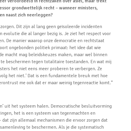
eer veroordeeld in rechtzaken over asiel, maar trekt
ofessor grondwettelijk recht – wanneer ministers,
en naast zich neerleggen?
orgen. Dit zijn al lang geen geïsoleerde incidenten
volutie die al langer bezig is. Je ziet het respect voor
en. De manier waarop onze democratie en rechtstaat
oort ongebonden politiek primaat: het idee dat wie
erende macht mag beleidskeuzes maken, maar wel binnen
 te beschermen tegen totalitaire toestanden. En wat mij
isters het niet eens meer proberen te verbergen. Ze
 volg het niet.’ Dat is een fundamentele breuk met hoe
verontrust me ook dat er maar weinig tegenreactie komt.”
ken’ uit het systeem halen. Democratische besluitvorming
ezingen, het is een systeem van tegenmachten en
– dat zijn allemaal mechanismen die ervoor zorgen dat
 samenleving te beschermen. Als je die systematisch