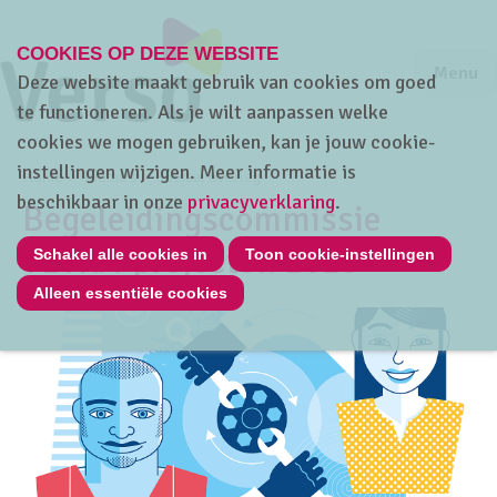
COOKIES OP DEZE WEBSITE
Jump to m
Sluiten
Jump to
Menu
Deze website maakt gebruik van cookies om goed
te functioneren. Als je wilt aanpassen welke
cookies we mogen gebruiken, kan je jouw cookie-
instellingen wijzigen. Meer informatie is
Home
Thema's
Sociaal overleg
beschikbaar in onze
privacyverklaring
.
Begeleidingscommissie
TETRA-projecten 2025
Schakel alle cookies in
Toon cookie-instellingen
Alleen essentiële cookies