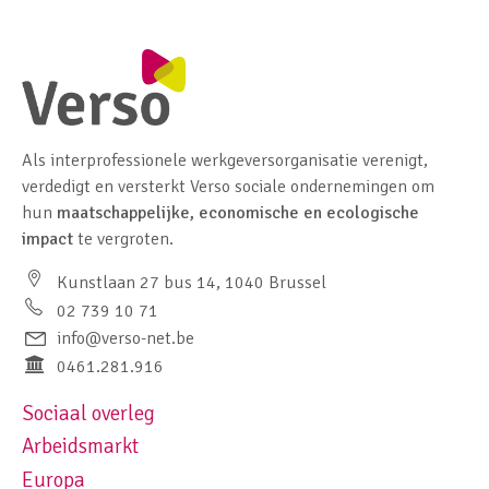
Als interprofessionele werkgeversorganisatie verenigt,
verdedigt en versterkt Verso sociale ondernemingen om
hun
maatschappelijke, economische en ecologische
impact
te vergroten.
Kunstlaan 27 bus 14, 1040 Brussel
02 739 10 71
info@verso-net.be
0461.281.916
Sociaal overleg
Footer navigation left
Arbeidsmarkt
Europa