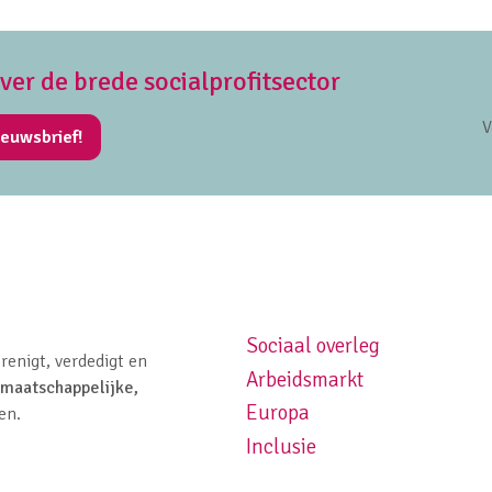
over de brede socialprofitsector
V
ieuwsbrief!
Sociaal overleg
Footer navigation left
renigt, verdedigt en
Arbeidsmarkt
maatschappelijke,
Europa
en.
Inclusie