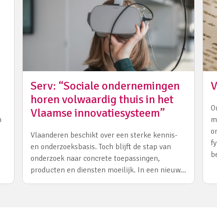
Serv: “Sociale ondernemingen
V
horen volwaardig thuis in het
O
Vlaamse innovatiesysteem”
n
m
o
Vlaanderen beschikt over een sterke kennis-
f
en onderzoeksbasis. Toch blijft de stap van
b
onderzoek naar concrete toepassingen,
producten en diensten moeilijk. In een nieuw…