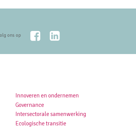
Facebook
LinkedIn
olg ons op
Innoveren en ondernemen
Footer navigation right
Governance
Intersectorale samenwerking
Ecologische transitie