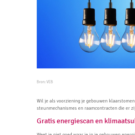
Bron:
VEB
Wil je als voorziening je gebouwen klaarstomen
steunmechanismes en raamcontracten die er zi
Gratis energiescan en klimaatsu
Weet je niet goed waar je in je gebouwen ener