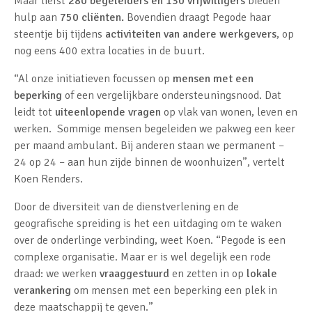
Maar liefst
280 begeleiders en 130 vrijwilligers
bieden
hulp aan
750 cliënten.
Bovendien draagt Pegode haar
steentje bij tijdens
activiteiten van andere werkgevers
, op
nog eens 400 extra locaties in de buurt.
“Al onze initiatieven focussen op
mensen met een
beperking
of een vergelijkbare ondersteuningsnood. Dat
leidt tot
uiteenlopende vragen
op vlak van wonen, leven en
werken. Sommige mensen begeleiden we pakweg een keer
per maand ambulant. Bij anderen staan we permanent –
24 op 24 – aan hun zijde binnen de woonhuizen”, vertelt
Koen Renders.
Door de diversiteit van de dienstverlening en de
geografische spreiding is het een uitdaging om te waken
over de onderlinge verbinding, weet Koen. “Pegode is een
complexe organisatie. Maar er is wel degelijk een rode
draad: we werken
vraaggestuurd
en zetten in op
lokale
verankering
om mensen met een beperking een plek in
deze maatschappij te geven.”