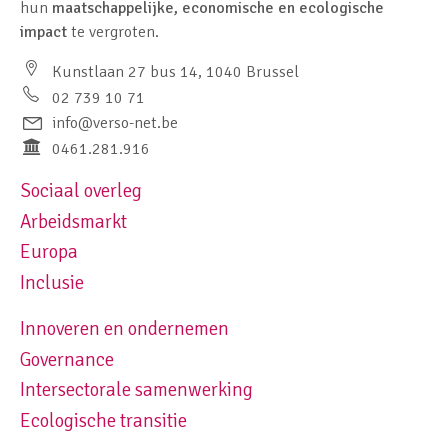
hun
maatschappelijke, economische en ecologische
impact
te vergroten.
Kunstlaan 27 bus 14, 1040 Brussel
02 739 10 71
info@verso-net.be
0461.281.916
Sociaal overleg
Footer navigation left
Arbeidsmarkt
Europa
Inclusie
Innoveren en ondernemen
Footer navigation right
Governance
Intersectorale samenwerking
Ecologische transitie