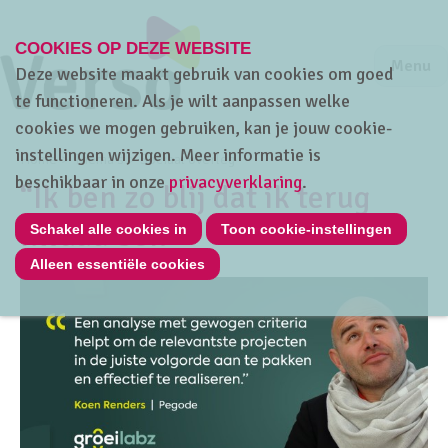
COOKIES OP DEZE WEBSITE
Jump to m
Sluiten
Jump to
Menu
Deze website maakt gebruik van cookies om goed
te functioneren. Als je wilt aanpassen welke
cookies we mogen gebruiken, kan je jouw cookie-
instellingen wijzigen. Meer informatie is
Home
Thema's
Sociaal overleg
beschikbaar in onze
privacyverklaring
.
“Ik ben zo blij dat ik terug
kwaad ben”
Schakel alle cookies in
Toon cookie-instellingen
Alleen essentiële cookies