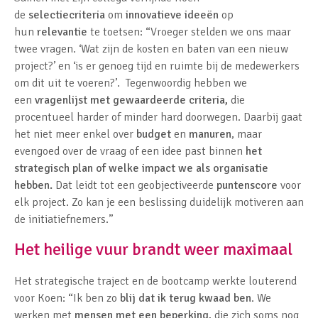
de
selectiecriteria
om
innovatieve
ideeën
op
hun
relevantie
te toetsen: “Vroeger stelden we ons maar
twee vragen. ‘Wat zijn de kosten en baten van een nieuw
project?’ en ‘is er genoeg tijd en ruimte bij de medewerkers
om dit uit te voeren?’. Tegenwoordig hebben we
een
vragenlijst met gewaardeerde criteria,
die
procentueel harder of minder hard doorwegen. Daarbij gaat
het niet meer enkel over
budget
en
manuren
, maar
evengoed over de vraag of een idee past binnen
het
strategisch plan of welke impact we als organisatie
hebben.
Dat leidt tot een geobjectiveerde
puntenscore
voor
elk project. Zo kan je een beslissing duidelijk motiveren aan
de initiatiefnemers.”
Het heilige vuur brandt weer maximaal
Het strategische traject en de bootcamp werkte louterend
voor Koen: “Ik ben zo
blij dat ik terug kwaad ben
. We
werken met
mensen met een beperking,
die zich soms nog