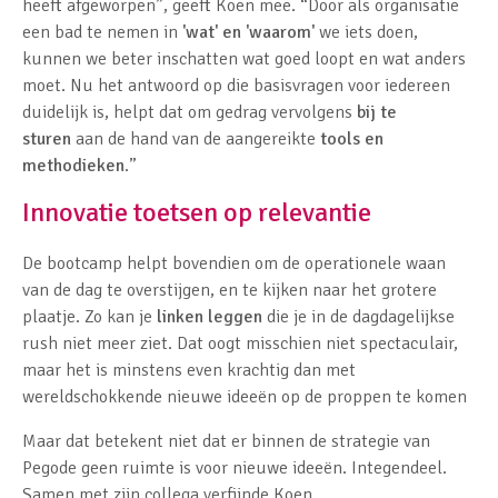
heeft afgeworpen”, geeft Koen mee. “Door als organisatie
een bad te nemen in
'wat' en 'waarom'
we iets doen,
kunnen we beter inschatten wat goed loopt en wat anders
moet. Nu het antwoord op die basisvragen voor iedereen
duidelijk is, helpt dat om gedrag vervolgens
bij te
sturen
aan de hand van de aangereikte
tools en
methodieken
.”
Innovatie toetsen op relevantie
De bootcamp helpt bovendien om de operationele waan
van de dag te overstijgen, en te kijken naar het grotere
plaatje. Zo kan je
linken leggen
die je in de dagdagelijkse
rush niet meer ziet. Dat oogt misschien niet spectaculair,
maar het is minstens even krachtig dan met
wereldschokkende nieuwe ideeën op de proppen te komen
Maar dat betekent niet dat er binnen de strategie van
Pegode geen ruimte is voor nieuwe ideeën. Integendeel.
Samen met zijn collega verfijnde Koen