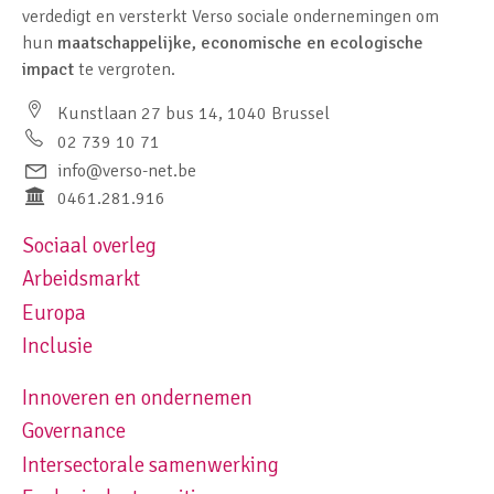
verdedigt en versterkt Verso sociale ondernemingen om
hun
maatschappelijke, economische en ecologische
impact
te vergroten.
Kunstlaan 27 bus 14, 1040 Brussel
02 739 10 71
info@verso-net.be
0461.281.916
Sociaal overleg
Footer navigation left
Arbeidsmarkt
Europa
Inclusie
Innoveren en ondernemen
Footer navigation right
Governance
Intersectorale samenwerking