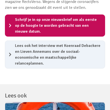
magazine RectoVerso. Wegens de stijgende coronacijfers
zien we ons genoodzaakt dit event uit te stellen.
Schrijf je in op onze nieuwsbrief om als eerste
op de hoogte te worden gebracht van een
nieuwe datum.
Lees ook het interview met Koenraad Debackere
en Lieven Annemans over de sociaal-
economische en maatschappelijke
relanceplannen.
Lees ook