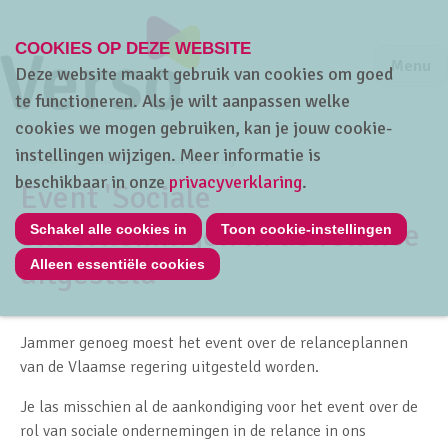
COOKIES OP DEZE WEBSITE
Jump to m
Sluiten
Jump to
Menu
Deze website maakt gebruik van cookies om goed
te functioneren. Als je wilt aanpassen welke
cookies we mogen gebruiken, kan je jouw cookie-
instellingen wijzigen. Meer informatie is
Home
Thema's
Sociaal overleg
beschikbaar in onze
privacyverklaring
.
Event 'Sociale
ondernemingen in de relance
Schakel alle cookies in
Toon cookie-instellingen
uitgesteld'
Alleen essentiële cookies
Jammer genoeg moest het event over de relanceplannen
van de Vlaamse regering uitgesteld worden.
Je las misschien al de aankondiging voor het event over de
rol van sociale ondernemingen in de relance in ons