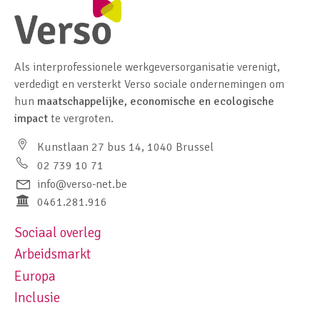
Als interprofessionele werkgeversorganisatie verenigt,
verdedigt en versterkt Verso sociale ondernemingen om
hun
maatschappelijke, economische en ecologische
impact
te vergroten.
Kunstlaan 27 bus 14, 1040 Brussel
02 739 10 71
info@verso-net.be
0461.281.916
Sociaal overleg
Footer navigation left
Arbeidsmarkt
Europa
Inclusie