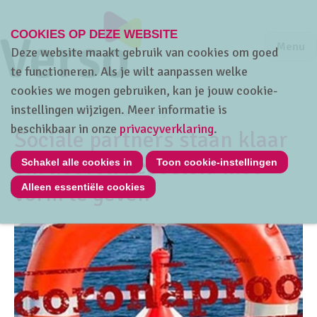
COOKIES OP DEZE WEBSITE
Jump to m
Sluiten
Jump to
Menu
Deze website maakt gebruik van cookies om goed
te functioneren. Als je wilt aanpassen welke
cookies we mogen gebruiken, kan je jouw cookie-
instellingen wijzigen. Meer informatie is
Home
Thema's
Sociaal overleg
beschikbaar in onze
privacyverklaring
.
Sociale partners staan klaar
om het relancebeleid mee
Schakel alle cookies in
Toon cookie-instellingen
vorm te geven
Alleen essentiële cookies