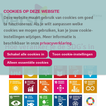
COOKIES OP DEZE WEBSITE
Jump to m
Sluiten
Jump to
Menu
Deze website maakt gebruik van cookies om goed
te functioneren. Als je wilt aanpassen welke
cookies we mogen gebruiken, kan je jouw cookie-
instellingen wijzigen. Meer informatie is
Home
Thema's
HRwijs
Strategisch HR-beleid
beschikbaar in onze
privacyverklaring
.
Hoe veranker je de SDG’s in
heel de organisatie?
Schakel alle cookies in
Toon cookie-instellingen
Alleen essentiële cookies