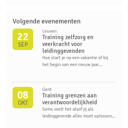
Volgende evenementen
Leuven
22
Training zelfzorg en
veerkracht voor
SEP
leidinggevenden
Hoe start je na een vakantie of bij
het begin van een nieuw jaar
opnieuw met energie, focus en een
positieve mindset? In deze
inspirerende vorming ontdekken
Gent
08
leidinggevenden hoe ze hun eigen
Training grenzen aan
veerkracht kunnen versterken en die
verantwoordelijkheid
OKT
van hun team.
Soms voelt het alsof jij als
leidinggevende alles moet oplossen.
Je team vraagt om ruimte en