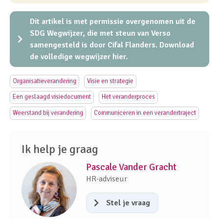
Dit artikel is met permissie overgenomen uit de
SDG Wegwijzer, die met steun van Verso
samengesteld is door Cifal Flanders. Download
de volledige wegwijzer hier.
Organisatieverandering
Visie en strategie
Een geslaagd visiedocument
Het veranderproces
Weerstand bij verandering
Communiceren in een verandertraject
Ik help je graag
Pascale Vander Gracht
HR-adviseur
Stel je vraag