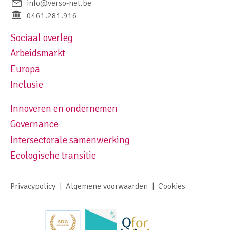
info@verso-net.be
0461.281.916
Sociaal overleg
Footer navigation left
Arbeidsmarkt
Europa
Inclusie
Innoveren en ondernemen
Footer navigation right
Governance
Intersectorale samenwerking
Ecologische transitie
Privacypolicy
Algemene voorwaarden
Cookies
Footer meta navigation