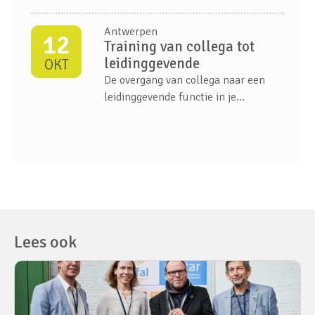
vertrouwen, maar rekent ook op
richting.
Antwerpen
12
Training van collega tot
leidinggevende
OKT
De overgang van collega naar een
leidinggevende functie in je
organisatie is een belangrijke stap in
je carrière. Waar je eerst
samenwerkte als gelijken, zijn de
dingen die voorheen vanzelfsprekend
waren dat helemaal niet meer...
Lees ook