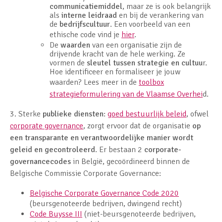
communicatiemiddel
, maar ze is ook belangrijk
als
interne leidraad
en bij de verankering van
de
bedrijfscultuur
. Een voorbeeld van een
ethische code vind je
hier
.
De
waarden
van een organisatie zijn de
drijvende kracht van de hele werking. Ze
vormen de
sleutel tussen strategie en cultuu
r.
Hoe identificeer en formaliseer je jouw
waarden? Lees meer in de
toolbox
strategieformulering van de Vlaamse Overhei
d.
3. Sterke
publieke diensten
:
goed bestuurlijk beleid
, ofwel
corporate governance
, zorgt ervoor dat de organisatie
op
een transparante en verantwoordelijke manier wordt
geleid en gecontroleerd
. Er bestaan 2
corporate-
governancecodes
in België, gecoördineerd binnen de
Belgische Commissie Corporate Governance:
Belgische Corporate Governance Code 2020
(beursgenoteerde bedrijven, dwingend recht)
Code Buysse III
(niet-beursgenoteerde bedrijven,