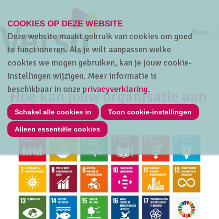
COOKIES OP DEZE WEBSITE
Jump to m
Sluiten
Jump to
Menu
Deze website maakt gebruik van cookies om goed
te functioneren. Als je wilt aanpassen welke
cookies we mogen gebruiken, kan je jouw cookie-
instellingen wijzigen. Meer informatie is
Home
Thema's
Sociaal overleg
beschikbaar in onze
privacyverklaring
.
Hoe kan jouw organisatie aan
de slag met SDG 16?
Schakel alle cookies in
Toon cookie-instellingen
Alleen essentiële cookies