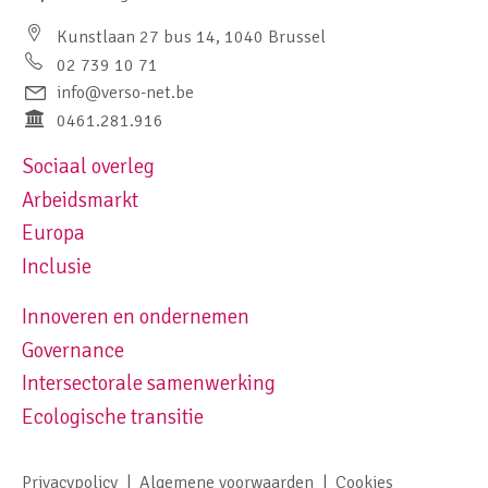
Kunstlaan 27 bus 14, 1040 Brussel
02 739 10 71
info@verso-net.be
0461.281.916
Sociaal overleg
Footer navigation left
Arbeidsmarkt
Europa
Inclusie
Innoveren en ondernemen
Footer navigation right
Governance
Intersectorale samenwerking
Ecologische transitie
Privacypolicy
Algemene voorwaarden
Cookies