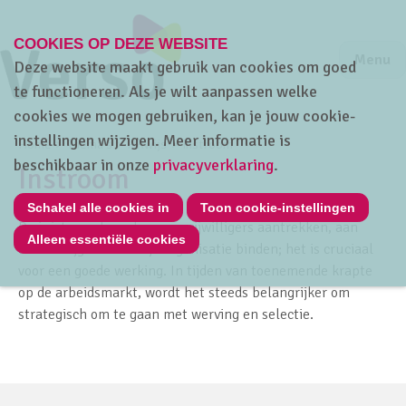
COOKIES OP DEZE WEBSITE
Jump to m
Sluiten
Jump to
Menu
Deze website maakt gebruik van cookies om goed
te functioneren. Als je wilt aanpassen welke
cookies we mogen gebruiken, kan je jouw cookie-
instellingen wijzigen. Meer informatie is
Home
Thema's
HRwijs
Instroom
beschikbaar in onze
privacyverklaring
.
Instroom
Schakel alle cookies in
Toon cookie-instellingen
De juiste medewerkers en vrijwilligers aantrekken, aan
Alleen essentiële cookies
boord krijgen en aan je organisatie binden; het is cruciaal
voor een goede werking. In tijden van toenemende krapte
op de arbeidsmarkt, wordt het steeds belangrijker om
strategisch om te gaan met werving en selectie.