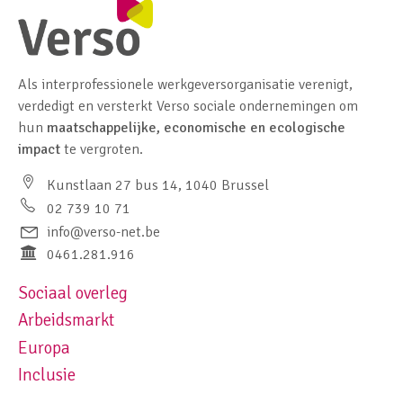
Als interprofessionele werkgeversorganisatie verenigt,
verdedigt en versterkt Verso sociale ondernemingen om
hun
maatschappelijke, economische en ecologische
impact
te vergroten.
Kunstlaan 27 bus 14, 1040 Brussel
02 739 10 71
info@verso-net.be
0461.281.916
Sociaal overleg
Footer navigation left
Arbeidsmarkt
Europa
Inclusie