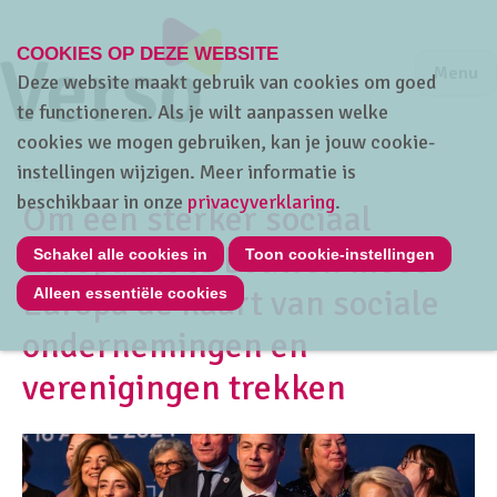
COOKIES OP DEZE WEBSITE
Jump to m
Sluiten
Jump to
Menu
Deze website maakt gebruik van cookies om goed
te functioneren. Als je wilt aanpassen welke
cookies we mogen gebruiken, kan je jouw cookie-
instellingen wijzigen. Meer informatie is
Home
beschikbaar in onze
privacyverklaring
.
Om een sterker sociaal
Europa uit te bouwen moet
Schakel alle cookies in
Toon cookie-instellingen
Europa de kaart van sociale
Alleen essentiële cookies
ondernemingen en
verenigingen trekken