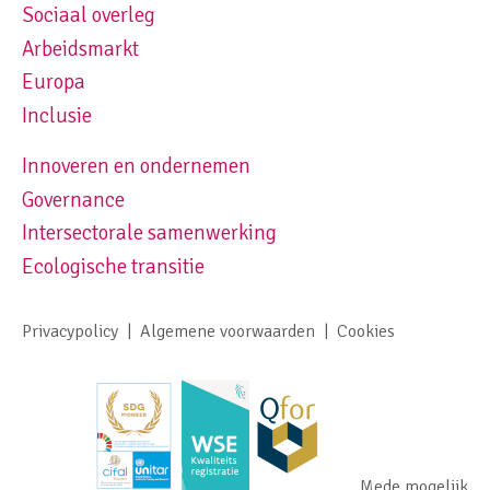
Sociaal overleg
Footer navigation left
Arbeidsmarkt
Europa
Inclusie
Innoveren en ondernemen
Footer navigation right
Governance
Intersectorale samenwerking
Ecologische transitie
Privacypolicy
Algemene voorwaarden
Cookies
Footer meta navigation
Mede mogelijk