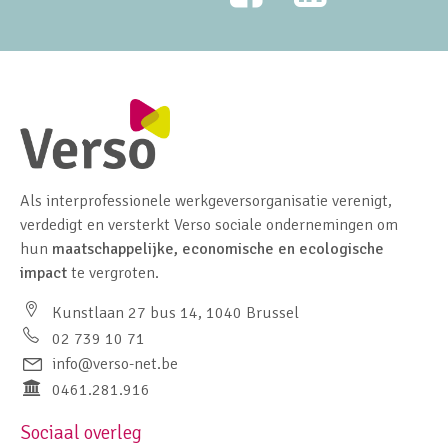
Als interprofessionele werkgeversorganisatie verenigt,
verdedigt en versterkt Verso sociale ondernemingen om
hun
maatschappelijke, economische en ecologische
impact
te vergroten.
Kunstlaan 27 bus 14, 1040 Brussel
02 739 10 71
info@verso-net.be
0461.281.916
Sociaal overleg
Footer navigation left