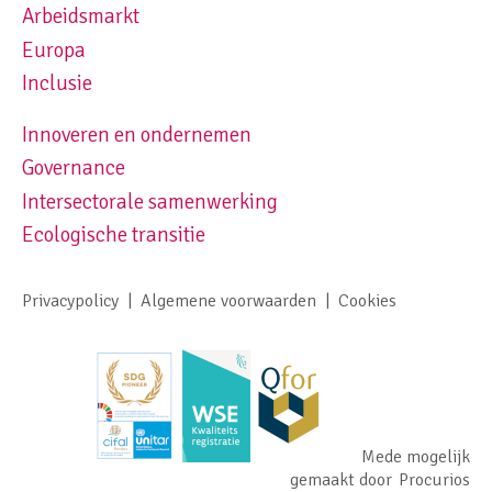
Arbeidsmarkt
Europa
Inclusie
Innoveren en ondernemen
Footer navigation right
Governance
Intersectorale samenwerking
Ecologische transitie
Privacypolicy
Algemene voorwaarden
Cookies
Footer meta navigation
Mede mogelijk
gemaakt door
Procurios