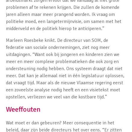
arbeidsmarkt zorgen ervoor dat we vandaag al met grote
problemen af te rekenen krijgen. Die zullen de komende
jaren alleen maar meer prangend worden. Ik vraag om
politieke moed, een langetermijnvisie, om samen met het
middenveld en de politiek hierop te anticiperen.”
Marleen Roesbeke knikt. De directeur van SOM, de
federatie van sociale ondernemingen, ziet nog meer
uitdagingen. “Want ook bij jongeren en kinderen zien we
meer en meer complexe problematieken die ook zorg en
ondersteuning nodig hebben. Ons systeem draagt dat niet
meer. Dat kan je allemaal niet in één legislatuur oplossen,
dat vraagt tijd. Maar als de nieuwe Vlaamse regering eerst
een zoveelste analyse nodig heeft en een visietekst moet
opstellen, verliezen we veel van die kostbare tijd.”
Weeffouten
Wat moet er dan gebeuren? Meer consequentie in het
beleid, daar zijn beide directeurs het over eens. “Er zitten