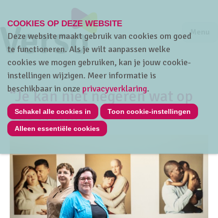
COOKIES OP DEZE WEBSITE
Jump to m
Sluiten
Jump to
Menu
Deze website maakt gebruik van cookies om goed
te functioneren. Als je wilt aanpassen welke
cookies we mogen gebruiken, kan je jouw cookie-
instellingen wijzigen. Meer informatie is
Home
beschikbaar in onze
privacyverklaring
.
“Je kan niet negeren wat op
ons afkomt”
Schakel alle cookies in
Toon cookie-instellingen
Alleen essentiële cookies