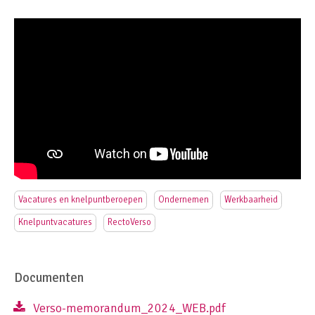
Vacatures en knelpuntberoepen
Ondernemen
Werkbaarheid
Knelpuntvacatures
RectoVerso
Documenten
Verso-memorandum_2024_WEB.pdf