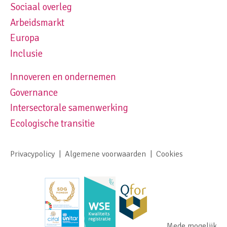
Sociaal overleg
Footer navigation left
Arbeidsmarkt
Europa
Inclusie
Innoveren en ondernemen
Footer navigation right
Governance
Intersectorale samenwerking
Ecologische transitie
Privacypolicy
Algemene voorwaarden
Cookies
Footer meta navigation
Mede mogelijk