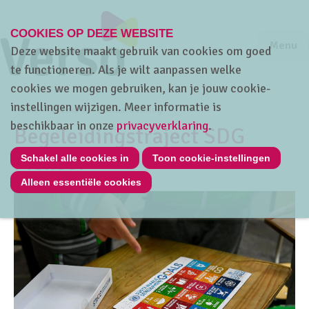
COOKIES OP DEZE WEBSITE
Jump to m
Sluiten
Jump to
Menu
Deze website maakt gebruik van cookies om goed
te functioneren. Als je wilt aanpassen welke
cookies we mogen gebruiken, kan je jouw cookie-
instellingen wijzigen. Meer informatie is
Home
Thema's
Sociaal overleg
beschikbaar in onze
privacyverklaring
.
Begeleidingstraject SDG
Pioneer
Schakel alle cookies in
Toon cookie-instellingen
Alleen essentiële cookies