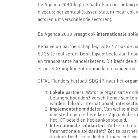
De Agenda 2030 legt de nadruk op het
belang 
niveaus: horizontaal (tussen staten) maar ook 
actoren uit verschillende sectoren).
De Agenda 2030 vraagt ook
internationale solid
Behalve op partnerschap legt SDG 17 ook de n
SDG’s te realiseren. Denk bijvoorbeeld aan fin
en transparante handelsketens. Dit basisidee zi
er per SDG implementatiemiddelen aangeduid.
CIFAL Flanders hertaalt SDG 17 naar het
organ
Lokale partners.
Wordt je organisatie on
belanghebbenden? Verschillende soorten 
worden: lokaal, internationaal, intersector
Implementatiemiddelen.
Van welke midde
doelstellingen te bereiken? Zijn ook die
het ICT-beleid en het aankoopbeleid.
Internationale solidariteit.
Welke initiati
internationale solidariteit? Zet ze partn
Zuiden? Deelt ze middelen (financieel, exp