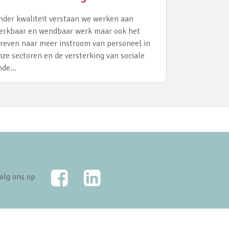
nder kwaliteit verstaan we werken aan
erkbaar en wendbaar werk maar ook het
treven naar meer instroom van personeel in
nze sectoren en de versterking van sociale
nde…
Facebook
LinkedIn
olg ons op