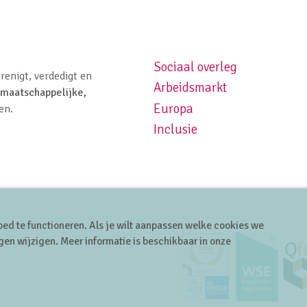
Sociaal overleg
Footer navigation left
renigt, verdedigt en
Arbeidsmarkt
maatschappelijke,
Europa
en.
Inclusie
ed te functioneren. Als je wilt aanpassen welke cookies we
gen wijzigen. Meer informatie is beschikbaar in onze