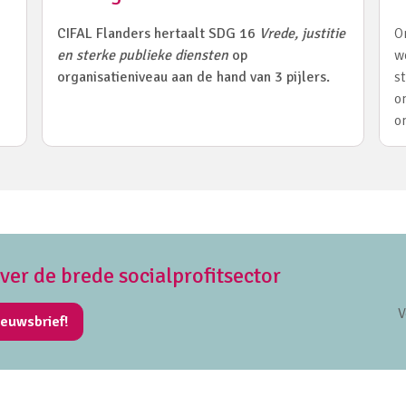
CIFAL Flanders hertaalt SDG 16
Vrede, justitie
O
en sterke publieke diensten
op
w
organisatieniveau aan de hand van 3 pijlers.
s
o
o
over de brede socialprofitsector
V
ieuwsbrief!