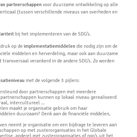
van partnerschappen
voor duurzame ontwikkeling op alle
verticaal (tussen verschillende niveaus van overheden en
ariteit
bij het implementeren van de SDG’s.
adruk op de
implementatiemiddelen
die nodig zijn om de
anciële middelen en herverdeling, maar ook aan duurzame
t transversaal verankerd in de andere SDG’s. Zo worden
isatieniveau
met de volgende 3 pijlers:
dersteund door partnerschappen met meerdere
partnerschappen kunnen op lokaal niveau gerealiseerd
aal, intercultureel ...
len maakt je organisatie gebruik om haar
 middelen duurzaam? Denk aan de financiële middelen,
even neemt je organisatie om een bijdrage te leveren aan
erschappen op met zusterorganisaties in het Globale
ertise, andere) met zusterorganisaties of ngo’s uit het