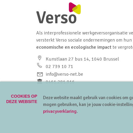
Als interprofessionele werkgeversorganisatie ve
versterkt Verso sociale ondernemingen om hun
economische en ecologische impact
te vergrot
Kunstlaan 27 bus 14, 1040 Brussel
02 739 10 71
info@verso-net.be
0461.281.916
COOKIES OP
Deze website maakt gebruik van cookies om go
DEZE WEBSITE
mogen gebruiken, kan je jouw cookie-instellin
privacyverklaring
.