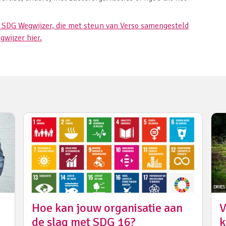
e SDG Wegwijzer, die met steun van Verso samengesteld
gwijzer hier.
Hoe kan jouw organisatie aan
V
de slag met SDG 16?
k