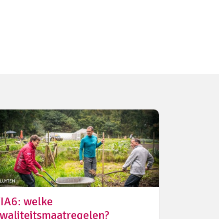
IA6: welke
waliteitsmaatregelen?