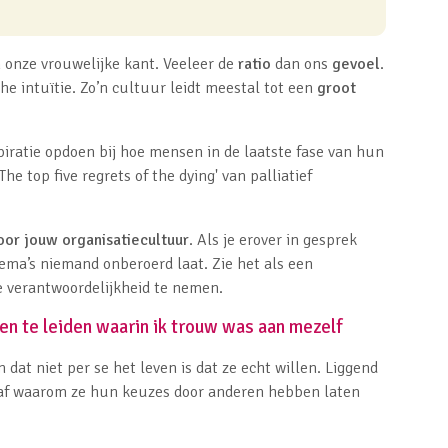
 onze vrouwelijke kant. Veeleer de
ratio
dan ons
gevoel
.
he intuïtie. Zo’n cultuur leidt meestal tot een
groot
ratie opdoen bij hoe mensen in de laatste fase van hun
The top five regrets of the dying'
van palliatief
oor jouw organisatiecultuur
. Als je erover in gesprek
hema’s niemand onberoerd laat. Zie het als een
e verantwoordelijkheid te nemen.
n te leiden waarin ik trouw was aan mezelf
dat niet per se het leven is dat ze echt willen. Liggend
af waarom ze hun keuzes door anderen hebben laten