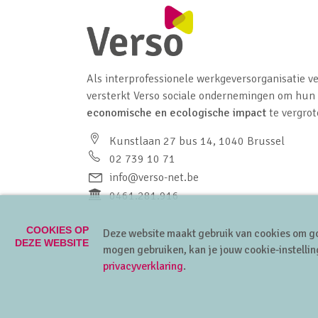
Als interprofessionele werkgeversorganisatie ve
versterkt Verso sociale ondernemingen om hun
economische en ecologische impact
te vergrot
Kunstlaan 27 bus 14, 1040 Brussel
02 739 10 71
info@verso-net.be
0461.281.916
COOKIES OP
Deze website maakt gebruik van cookies om go
DEZE WEBSITE
mogen gebruiken, kan je jouw cookie-instellin
privacyverklaring
.