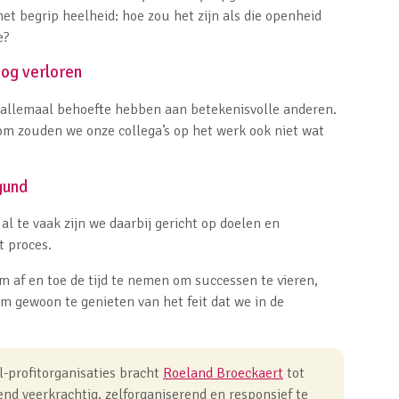
het begrip heelheid: hoe zou het zijn als die openheid
ie?
oog verloren
we allemaal behoefte hebben aan betekenisvolle anderen.
rom zouden we onze collega’s op het werk ook niet wat
gund
 al te vaak zijn we daarbij gericht op doelen en
t proces.
om af en toe de tijd te nemen om successen te vieren,
om gewoon te genieten van het feit dat we in de
l-profitorganisaties bracht
Roeland Broeckaert
tot
nd veerkrachtig, zelforganiserend en responsief te