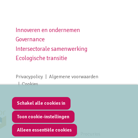
Innoveren en ondernemen
Footer navigation right
Governance
Intersectorale samenwerking
Ecologische transitie
Privacypolicy
Algemene voorwaarden
Footer meta navigation
Cookies
Schakel alle cookies in
Toon cookie-instellingen
Alleen essentiële cookies
Mede mogelijk gemaakt door
Procurios