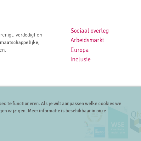
Sociaal overleg
Footer navigation left
renigt, verdedigt en
Arbeidsmarkt
maatschappelijke,
Europa
en.
Inclusie
ed te functioneren. Als je wilt aanpassen welke cookies we
gen wijzigen. Meer informatie is beschikbaar in onze