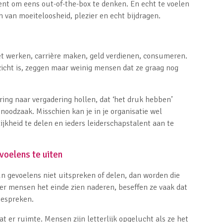
ment om eens out-of-the-box te denken. En echt te voelen
en van moeiteloosheid, plezier en echt bijdragen.
et werken, carrière maken, geld verdienen, consumeren.
zicht is, zeggen maar weinig mensen dat ze graag nog
ring naar vergadering hollen, dat ‘het druk hebben’
oodzaak. Misschien kan je in je organisatie wel
jkheid te delen en ieders leiderschapstalent aan te
voelens te uiten
 gevoelens niet uitspreken of delen, dan worden die
r mensen het einde zien naderen, beseffen ze vaak dat
bespreken.
at er ruimte. Mensen zijn letterlijk opgelucht als ze het