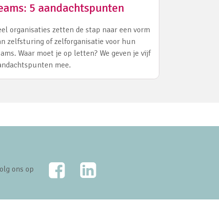
eams: 5 aandachtspunten
eel organisaties zetten de stap naar een vorm
an zelfsturing of zelforganisatie voor hun
eams. Waar moet je op letten? We geven je vijf
andachtspunten mee.
Facebook
LinkedIn
olg ons op