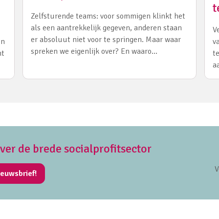
t
Zelfsturende teams: voor sommigen klinkt het
als een aantrekkelijk gegeven, anderen staan
V
er absoluut niet voor te springen. Maar waar
en
v
spreken we eigenlijk over? En waaro…
ht
t
a
over de brede socialprofitsector
V
ieuwsbrief!