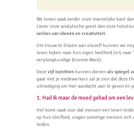
We tonen vaak eerder onze mannelijke kant dan
Liever onze analytische geest dan onze holistisc
verlies van ideeën en creativiteit
.
Om
trouw te blijven aan onszelf
kunnen we inspi
leven kijken naar hun eigen heelheid (vrij naar '
verpleegkundige Bronnie Ware).
Deze
vijf inzichten
kunnen dienen
als spiegel v
gaat met je medewerkers zal je zien dat deze t
uitnodiging om hier aandacht aan te geven én j
1. Had ik maar de moed gehad om een leve
Het komt vaak voor dat mensen een leven leiden 
op hun sterfbed, vragen sommige mensen zich 
leiden.