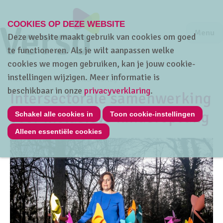
COOKIES OP DEZE WEBSITE
Jump to m
Sluiten
Jump to
Menu
Deze website maakt gebruik van cookies om goed
te functioneren. Als je wilt aanpassen welke
cookies we mogen gebruiken, kan je jouw cookie-
instellingen wijzigen. Meer informatie is
Home
Thema's
Sociaal overleg
beschikbaar in onze
privacyverklaring
.
Intersectorale samenwerking
voor inclusieve kinderopvang
Schakel alle cookies in
Toon cookie-instellingen
Alleen essentiële cookies