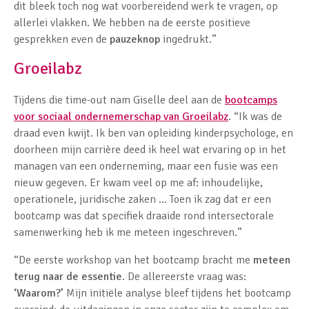
dit bleek toch nog wat voorbereidend werk te vragen, op
allerlei vlakken. We hebben na de eerste positieve
gesprekken even de
pauzeknop
ingedrukt.”
Groeilabz
Tijdens die time-out nam Giselle deel aan de
bootcamps
voor sociaal ondernemerschap van Groeilabz
. “Ik was de
draad even kwijt. Ik ben van opleiding kinderpsychologe, en
doorheen mijn carrière deed ik heel wat ervaring op in het
managen van een onderneming, maar een fusie was een
nieuw gegeven. Er kwam veel op me af: inhoudelijke,
operationele, juridische zaken … Toen ik zag dat er een
bootcamp was dat specifiek draaide rond intersectorale
samenwerking heb ik me meteen ingeschreven.”
“De eerste workshop van het bootcamp bracht me
meteen
terug naar de essentie
. De allereerste vraag was:
‘Waarom?’
Mijn initiële analyse bleef tijdens het bootcamp