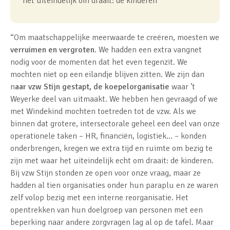
het uiteindelijk om draait: de kinderen”
“Om maatschappelijke meerwaarde te creëren, moesten we
verruimen en vergroten
. We hadden een extra vangnet
nodig voor de momenten dat het even tegenzit. We
mochten niet op een eilandje blijven zitten. We zijn dan
n
aar vzw Stijn gestapt, de koepelorganisatie
waar ’t
Weyerke deel van uitmaakt. We hebben hen gevraagd of we
met Windekind mochten toetreden tot de vzw. Als we
binnen dat grotere, intersectorale geheel een deel van onze
operationele taken – HR, financiën, logistiek… – konden
onderbrengen, kregen we extra tijd en ruimte om bezig te
zijn met waar het uiteindelijk echt om draait: de kinderen.
Bij vzw Stijn stonden ze open voor onze vraag, maar ze
hadden al tien organisaties onder hun paraplu en ze waren
zelf volop bezig met een interne reorganisatie. Het
opentrekken van hun doelgroep van personen met een
beperking naar andere zorgvragen lag al op de tafel. Maar