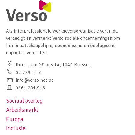
Als interprofessionele werkgeversorganisatie verenigt,
verdedigt en versterkt Verso sociale ondernemingen om
hun
maatschappelijke, economische en ecologische
impact
te vergroten.
Kunstlaan 27 bus 14, 1040 Brussel
02 739 10 71
info@verso-net.be
0461.281.916
Sociaal overleg
Footer navigation left
Arbeidsmarkt
Europa
Inclusie