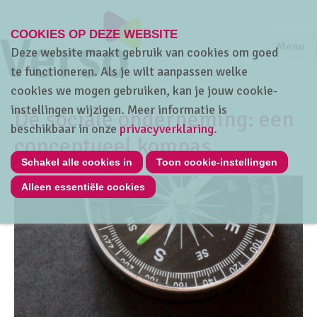
COOKIES OP DEZE WEBSITE
Jump to m
Sluiten
Jump to
Menu
Deze website maakt gebruik van cookies om goed
te functioneren. Als je wilt aanpassen welke
cookies we mogen gebruiken, kan je jouw cookie-
instellingen wijzigen. Meer informatie is
De sociale onderneming: een
beschikbaar in onze
privacyverklaring
.
conceptueel kompas
Schakel alle cookies in
Toon cookie-instellingen
Alleen essentiële cookies