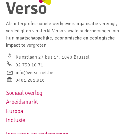
Als interprofessionele werkgeversorganisatie verenigt,
verdedigt en versterkt Verso sociale ondernemingen om
hun
maatschappelijke, economische en ecologische
impact
te vergroten.
Kunstlaan 27 bus 14, 1040 Brussel
02 739 10 71
info@verso-net.be
0461.281.916
Sociaal overleg
Footer navigation left
Arbeidsmarkt
Europa
Inclusie