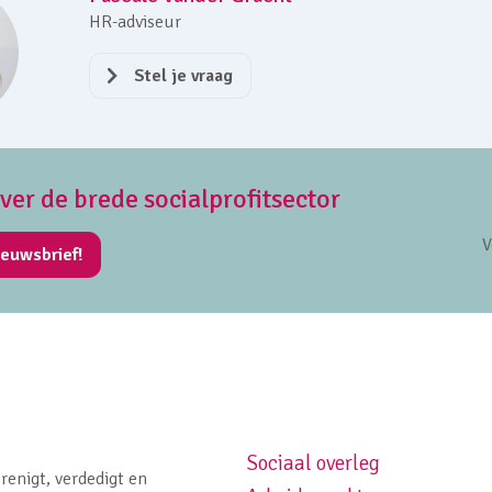
HR-adviseur
Stel je vraag
over de brede socialprofitsector
V
ieuwsbrief!
Sociaal overleg
Footer navigation left
renigt, verdedigt en