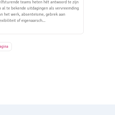
elfsturende teams heten hét antwoord te zijn
p al te bekende uitdagingen als vervreemding
an het werk, absenteïsme, gebrek aan
lexibiliteit of eigenaarsch…
agina