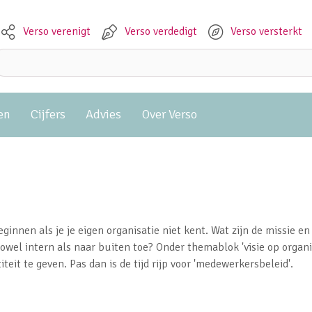
Verso verenigt
Verso verdedigt
Verso versterkt
Meta navigation
Zoeken:
en
Cijfers
Advies
Over Verso
eginnen als je je eigen organisatie niet kent. Wat zijn de missie 
wel intern als naar buiten toe? Onder themablok 'visie op organis
it te geven. Pas dan is de tijd rijp voor 'medewerkersbeleid'.