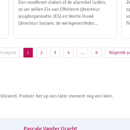
Een noodkreet slaken of de alarmbel luiden,
Z
zo ver willen Els van Effelterre (directeur
o
jeugdorganisatie JES) en Veerle Huwé
v
(directeur Sociare, de werkgeversfeder…
f
ge pagina
1
2
3
4
...
6
Volgende p
bliceerd. Probeer het op een later moment nog een keer.
Pascale Vander Gracht