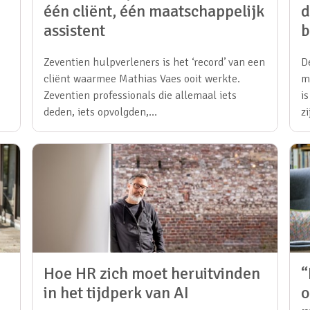
één cliënt, één maatschappelijk
d
assistent
b
Zeventien hulpverleners is het ‘record’ van een
D
cliënt waarmee Mathias Vaes ooit werkte.
m
Zeventien professionals die allemaal iets
i
deden, iets opvolgden,…
z
Hoe HR zich moet heruitvinden
“
in het tijdperk van AI
o