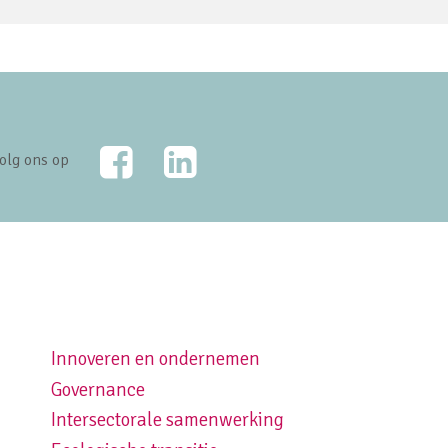
Facebook
LinkedIn
olg ons op
Innoveren en ondernemen
Footer navigation right
Governance
Intersectorale samenwerking