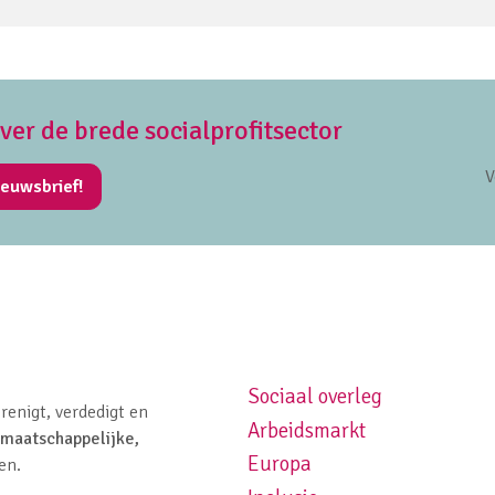
over de brede socialprofitsector
V
ieuwsbrief!
Sociaal overleg
Footer navigation left
renigt, verdedigt en
Arbeidsmarkt
maatschappelijke,
Europa
en.