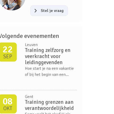
Stel je vraag
Volgende evenementen
Leuven
22
Training zelfzorg en
veerkracht voor
SEP
leidinggevenden
Hoe start je na een vakantie
of bij het begin van een
nieuw jaar opnieuw met
energie, focus en een
positieve mindset? In deze
Gent
08
inspirerende vorming
Training grenzen aan
ontdekken leidinggevenden
verantwoordelijkheid
OKT
hoe ze hun eigen veerkracht