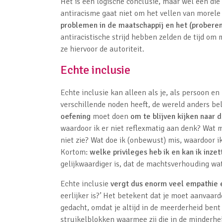
Het is een logische conclusie, maar wel één die
antiracisme gaat niet om het vellen van morele
problemen in de maatschappij en het (prober
antiracistische strijd hebben zelden de tijd o
ze hiervoor de autoriteit.
Echte inclusie
Echte inclusie kan alleen als je, als persoon en
verschillende noden heeft, de wereld anders bel
oefening
moet doen
om te blijven kijken naar 
waardoor ik er niet reflexmatig aan denk? Wat 
niet zie? Wat doe ik (onbewust) mis, waardoor i
Kortom:
welke privileges heb ik en kan ik inzet
gelijkwaardiger is, dat de machtsverhouding wat
Echte inclusie
vergt dus enorm veel empathie e
eerlijker is?’ Het betekent dat je moet aanvaarde
gedacht, omdat je altijd in de meerderheid bent
struikelblokken waarmee zij die in de minderh