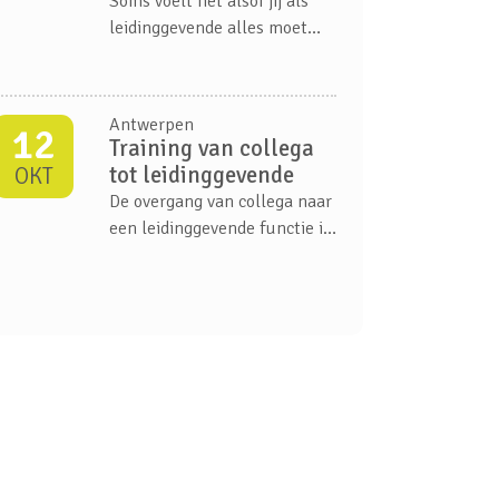
Soms voelt het alsof jij als
kunnen versterken en die van
leidinggevende alles moet
hun team.
oplossen. Je team vraagt om
ruimte en vertrouwen, maar
rekent ook op richting.
Antwerpen
12
Training van collega
tot leidinggevende
OKT
De overgang van collega naar
een leidinggevende functie in
je organisatie is een
belangrijke stap in je
carrière. Waar je eerst
samenwerkte als gelijken,
zijn de dingen die voorheen
vanzelfsprekend waren dat
helemaal niet meer...