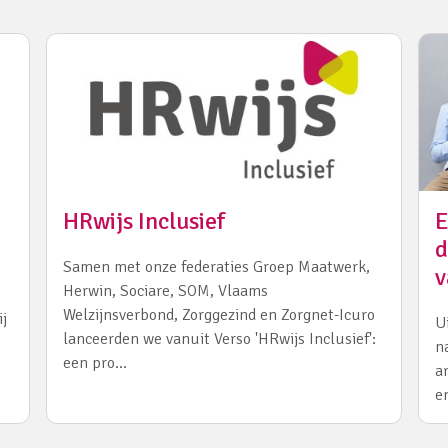
HRwijs Inclusief
E
d
Samen met onze federaties Groep Maatwerk,
v
Herwin, Sociare, SOM, Vlaams
Welzijnsverbond, Zorggezind en Zorgnet-Icuro
j
U
lanceerden we vanuit Verso 'HRwijs Inclusief':
n
een pro…
a
e