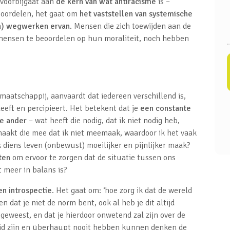
 voorbijgaat aan
de kern van wat antiracisme
is –
 oordelen, het gaat om
het vaststellen van systemische
en) wegwerken ervan
. Mensen die zich toewijden aan de
m mensen te beoordelen op hun moraliteit, noch hebben
 maatschappij, aanvaardt dat iedereen verschillend is,
eeft en percipieert. Het betekent dat je
een constante
de ander
– wat heeft die nodig, dat ik niet nodig heb,
maakt die mee dat ik niet meemaak, waardoor ik het vaak
k diens leven (onbewust) moeilijker en pijnlijker maak?
ten
om ervoor te zorgen dat de situatie tussen ons
 meer in balans is?
n introspectie
. Het gaat om: ‘hoe zorg ik dat de wereld
n dat je niet de norm bent, ook al heb je dit altijd
 geweest, en dat je hierdoor onwetend zal zijn over de
eid zijn en überhaupt nooit hebben kunnen denken de