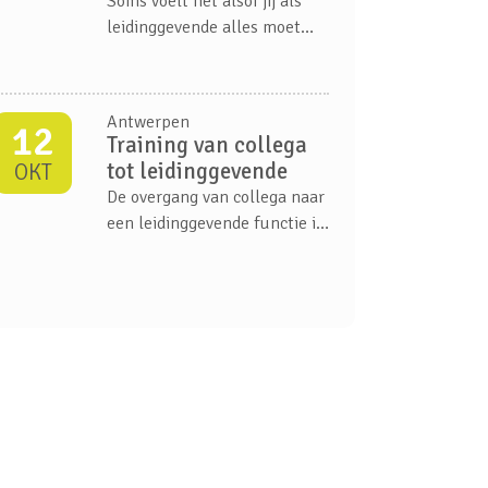
Soms voelt het alsof jij als
kunnen versterken en die van
leidinggevende alles moet
hun team.
oplossen. Je team vraagt om
ruimte en vertrouwen, maar
rekent ook op richting.
Antwerpen
12
Training van collega
tot leidinggevende
OKT
De overgang van collega naar
een leidinggevende functie in
je organisatie is een
belangrijke stap in je
carrière. Waar je eerst
samenwerkte als gelijken,
zijn de dingen die voorheen
vanzelfsprekend waren dat
helemaal niet meer...