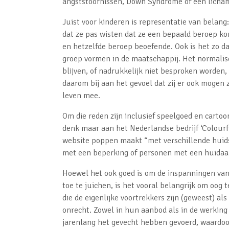
angststoornissen, Down Syndrome of een licham
Juist voor kinderen is representatie van belan
dat ze pas wisten dat ze een bepaald beroep ko
en hetzelfde beroep beoefende. Ook is het zo d
groep vormen in de maatschappij. Het normalis
blijven, of nadrukkelijk niet besproken worden, 
daarom bij aan het gevoel dat zij er ook mogen zi
leven mee.
Om die reden zijn inclusief speelgoed en cartoon
denk maar aan het Nederlandse bedrijf ‘Colourf
website poppen maakt “met verschillende huids
met een beperking of personen met een huida
Hoewel het ook goed is om de inspanningen va
toe te juichen
, is het vooral belangrijk om oog
die de eigenlijke voortrekkers zijn (geweest) als
onrecht. Zowel in hun aanbod als in de werking
jarenlang het gevecht hebben gevoerd, waardoor 