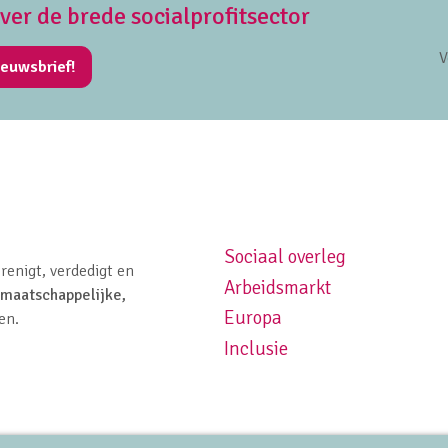
over de brede socialprofitsector
V
ieuwsbrief!
Sociaal overleg
Footer navigation left
renigt, verdedigt en
Arbeidsmarkt
maatschappelijke,
Europa
en.
Inclusie