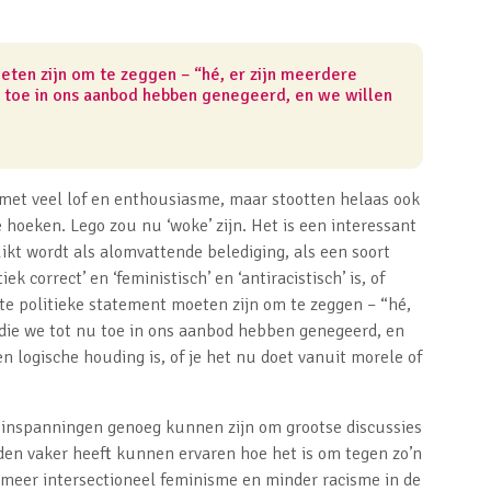
eten zijn om te zeggen – “hé, er zijn meerdere
 toe
in ons aanbod
hebben genegeerd, en we willen
et veel lof en enthousiasme, maar stootten helaas ook
hoeken. Lego zou nu ‘woke’ zijn. Het is een interessant
kt wordt als alomvattende belediging, als een soort
ek correct’ en ‘feministisch’ en ‘antiracistisch’ is, of
rote politieke statement moeten zijn om te zeggen – “hé,
 die we tot nu toe in ons aanbod hebben genegeerd, en
n logische houding is, of je het nu doet vanuit morele of
e inspanningen genoeg kunnen zijn om grootse discussies
eden vaker heeft kunnen ervaren hoe het is om tegen zo’n
 meer intersectioneel feminisme en minder racisme in de