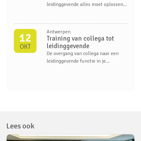
leidinggevende alles moet oplossen.
Je team vraagt om ruimte en
vertrouwen, maar rekent ook op
richting.
Antwerpen
12
Training van collega tot
leidinggevende
OKT
De overgang van collega naar een
leidinggevende functie in je
organisatie is een belangrijke stap in
je carrière. Waar je eerst
samenwerkte als gelijken, zijn de
dingen die voorheen vanzelfsprekend
waren dat helemaal niet meer...
Lees ook