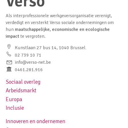
Als interprofessionele werkgeversorganisatie verenigt,
verdedigt en versterkt Verso sociale ondernemingen om
hun
maatschappelijke, economische en ecologische
impact
te vergroten.
Kunstlaan 27 bus 14, 1040 Brussel
02 739 10 71
info@verso-net.be
0461.281.916
Sociaal overleg
Footer navigation left
Arbeidsmarkt
Europa
Inclusie
Innoveren en ondernemen
Footer navigation right