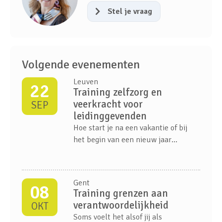
Stel je vraag
Volgende evenementen
Leuven
22
Training zelfzorg en
veerkracht voor
SEP
leidinggevenden
Hoe start je na een vakantie of bij
het begin van een nieuw jaar
opnieuw met energie, focus en een
positieve mindset? In deze
inspirerende vorming ontdekken
Gent
08
leidinggevenden hoe ze hun eigen
Training grenzen aan
veerkracht kunnen versterken en die
verantwoordelijkheid
OKT
van hun team.
Soms voelt het alsof jij als