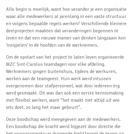
Alle begin is moeilijk, want hoe verander je een organisatie
waar alle medewerkers al jarenlang in een vaste structuur
en volgens bepaalde regels werken? Verschillende kleinere
deelprojecten maakten dat veranderingen begonnen te
leven en dat een nieuwe manier van denken langzaam kon
‘insijpelen’ in de hoofden van de werknemers.
Om de opstart van het project te laten leven organiseerde
WZC Sint-Carolus teamdagen voor elke afdeling.
Werknemers gingen buitenshuis, tijdens de werkuren,
werken aan de teamgeest. Hun werk werd intussen
overgenomen door stafpersoneel, wat door iedereen erg
werd gesmaakt. Dit was dan ook een eerste kennismaking
met flexibel werken, want “het maakt niet altijd uit wie
iets doet, zo lang het maar gebeurt”.
Deze boodschap werd meegegeven aan de medewerkers.
Een boodschap die kracht werd bijgezet door directie die
het woonzorgcentrum draaiende hield terwijl de teams op