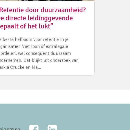
Retentie door duurzaamheid?
e directe leidinggevende
epaalt of het lukt”
e beste hefboom voor retentie in je
rganisatie? Niet loon of extralegale
oordelen, wel consequent duurzaam
ndernemen. Dat blijkt uit onderzoek van
askia Crucke en Ma…
Facebook
LinkedIn
olg ons op