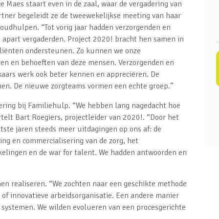
e Maes staart even in de zaal, waar de vergadering van
rtner begeleidt ze de tweewekelijkse meeting van haar
udhulpen. “Tot vorig jaar hadden verzorgenden en
 apart vergaderden. Project 2020! bracht hen samen in
cliënten ondersteunen. Zo kunnen we onze
agen en behoeften van deze mensen. Verzorgenden en
aars werk ook beter kennen en appreciëren. De
wenen. De nieuwe zorgteams vormen een echte groep.”
ering bij Familiehulp. “We hebben lang nagedacht hoe
elt Bart Roegiers, projectleider van 2020!. “Door het
ste jaren steeds meer uitdagingen op ons af: de
ing en commercialisering van de zorg, het
elingen en de war for talent. We hadden antwoorden en
nen realiseren. “We zochten naar een geschikte methode
 of innovatieve arbeidsorganisatie. Een andere manier
 systemen. We wilden evolueren van een procesgerichte