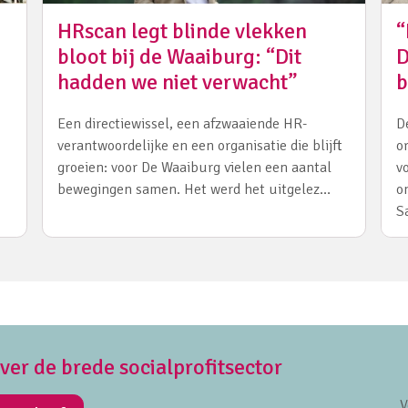
HRscan legt blinde vlekken
“
bloot bij de Waaiburg: “Dit
D
hadden we niet verwacht”
b
Een directiewissel, een afzwaaiende HR-
D
verantwoordelijke en een organisatie die blijft
o
groeien: voor De Waaiburg vielen een aantal
v
bewegingen samen. Het werd het uitgelez…
o
S
over de brede socialprofitsector
V