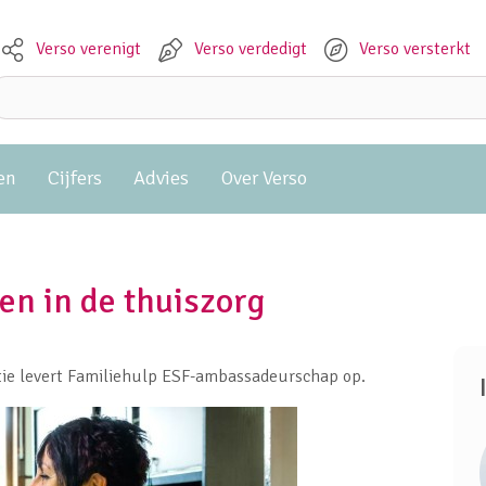
Verso verenigt
Verso verdedigt
Verso versterkt
Meta navigation
Zoeken:
en
Cijfers
Advies
Over Verso
en in de thuiszorg
atie levert Familiehulp ESF-ambassadeurschap op.