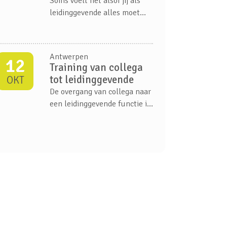
Soms voelt het alsof jij als
kunnen versterken en die van
leidinggevende alles moet
hun team.
oplossen. Je team vraagt om
ruimte en vertrouwen, maar
rekent ook op richting.
Antwerpen
12
Training van collega
tot leidinggevende
OKT
De overgang van collega naar
een leidinggevende functie in
je organisatie is een
belangrijke stap in je
carrière. Waar je eerst
samenwerkte als gelijken,
zijn de dingen die voorheen
vanzelfsprekend waren dat
helemaal niet meer...