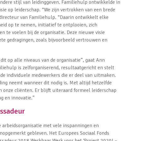
ndere stijl van leidinggeven. Familiehulp ontwikkelde in
sie op leiderschap. “We zijn vertrokken van een brede
irecteur van Familiehulp. “Daarin ontwikkelt elke
d op te nemen, initiatief te ontplooien, zich
n te voelen bij de organisatie. Deze nieuwe visie
ete gedragingen, zoals bijvoorbeeld vertrouwen en
 dit op alle niveaus van de organisatie”, gaat Ann
ehulp is zelforganiserend, resultaatgericht en stelt
n de individuele medewerkers die er deel van uitmaken.
ing neemt wanneer dit nodig is. Met altijd hetzelfde
 onze cliënten. Er blijft uiteraard formeel leiderschap
ng en innovatie.”
assadeur
e arbeidsorganisatie met vele inspanningen en
 onopgemerkt gebleven. Het Europees Sociaal Fonds
ssadeur 2018 Werkbaar Werk voor het ‘Project 2020! –