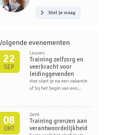
Stel je vraag
Volgende evenementen
Leuven
22
Training zelfzorg en
veerkracht voor
SEP
leidinggevenden
Hoe start je na een vakantie
of bij het begin van een
nieuw jaar opnieuw met
energie, focus en een
positieve mindset? In deze
Gent
08
inspirerende vorming
Training grenzen aan
ontdekken leidinggevenden
verantwoordelijkheid
OKT
hoe ze hun eigen veerkracht