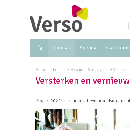
Primary navigation
Thema's
Agenda
Standpunt
Home
Thema's
HRwijs
Strategisch HR-beleid
Versterken en vernieuw
Project 2020! rond innovatieve arbeidsorganis