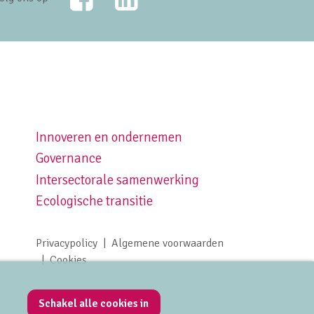
Innoveren en ondernemen
Footer navigation right
Governance
Intersectorale samenwerking
Ecologische transitie
Privacypolicy
Algemene voorwaarden
Footer meta navigation
Cookies
Schakel alle cookies in