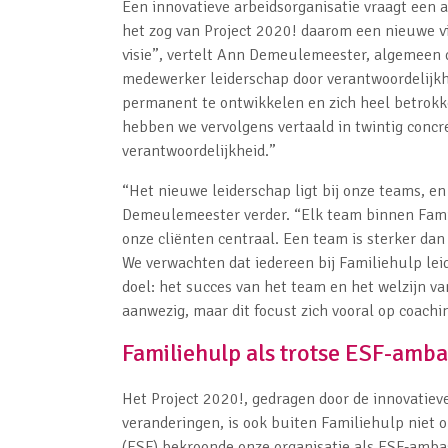
Een innovatieve arbeidsorganisatie vraagt een a
het zog van Project 2020! daarom een nieuwe vi
visie”, vertelt Ann Demeulemeester, algemeen d
medewerker leiderschap door verantwoordelijkhei
permanent te ontwikkelen en zich heel betrokke
hebben we vervolgens vertaald in twintig concr
verantwoordelijkheid.”
“Het nieuwe leiderschap ligt bij onze teams, en
Demeulemeester verder. “Elk team binnen Famili
onze cliënten centraal. Een team is sterker da
We verwachten dat iedereen bij Familiehulp leid
doel: het succes van het team en het welzijn van
aanwezig, maar dit focust zich vooral op coachi
Familiehulp als trotse ESF-amb
Het Project 2020!, gedragen door de innovatiev
veranderingen, is ook buiten Familiehulp niet
(ESF) bekroonde onze organisatie als ESF-amba