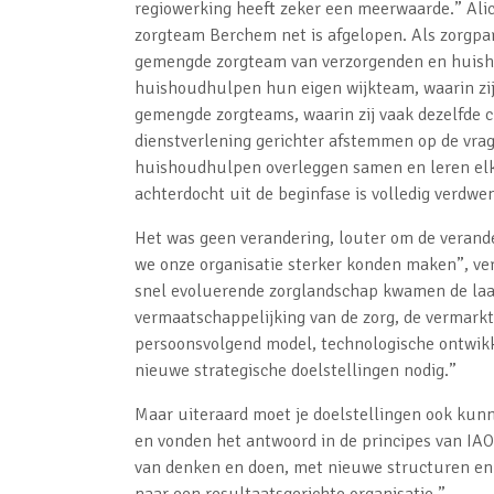
regiowerking heeft zeker een meerwaarde.” Alic
zorgteam Berchem net is afgelopen. Als zorgpa
gemengde zorgteam van verzorgenden en huisho
huishoudhulpen hun eigen wijkteam, waarin zij
gemengde zorgteams, waarin zij vaak dezelfde 
dienstverlening gerichter afstemmen op de vr
huishoudhulpen overleggen samen en leren elk
achterdocht uit de beginfase is volledig verd
Het was geen verandering, louter om de verand
we onze organisatie sterker konden maken”, vert
snel evoluerende zorglandschap kwamen de laat
vermaatschappelijking van de zorg, de vermarkt
persoonsvolgend model, technologische ontwikk
nieuwe strategische doelstellingen nodig.”
Maar uiteraard moet je doelstellingen ook kun
en vonden het antwoord in de principes van IAO
van denken en doen, met nieuwe structuren en
naar een resultaatsgerichte organisatie.”