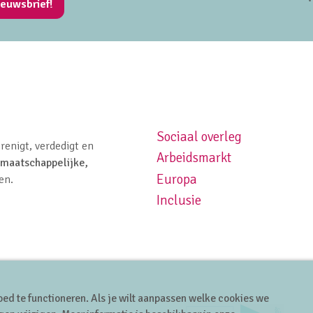
ieuwsbrief!
Sociaal overleg
Footer navigation left
renigt, verdedigt en
Arbeidsmarkt
maatschappelijke,
Europa
en.
Inclusie
ed te functioneren. Als je wilt aanpassen welke cookies we