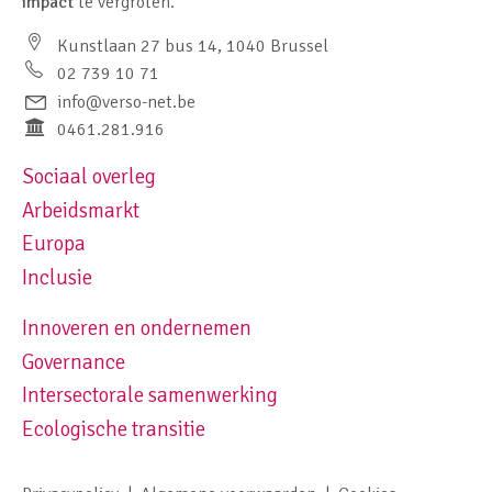
impact
te vergroten.
Kunstlaan 27 bus 14, 1040 Brussel
02 739 10 71
info@verso-net.be
0461.281.916
Sociaal overleg
Footer navigation left
Arbeidsmarkt
Europa
Inclusie
Innoveren en ondernemen
Footer navigation right
Governance
Intersectorale samenwerking
Ecologische transitie