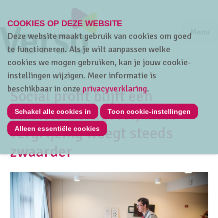
COOKIES OP DEZE WEBSITE
Jump to m
Sluiten
Jump to
Menu
Deze website maakt gebruik van cookies om goed
te functioneren. Als je wilt aanpassen welke
cookies we mogen gebruiken, kan je jouw cookie-
instellingen wijzigen. Meer informatie is
Home
Over Verso
Nieuws
beschikbaar in onze
privacyverklaring
.
Social profit blijft een
stabiele werkgever, maar
Schakel alle cookies in
Toon cookie-instellingen
vergrijzing weegt steeds
Alleen essentiële cookies
zwaarder