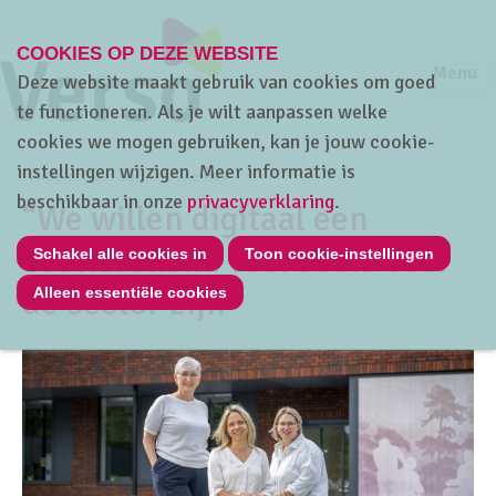
COOKIES OP DEZE WEBSITE
Jump to m
Sluiten
Jump to
Menu
Deze website maakt gebruik van cookies om goed
te functioneren. Als je wilt aanpassen welke
cookies we mogen gebruiken, kan je jouw cookie-
instellingen wijzigen. Meer informatie is
Home
Over Verso
Nieuws
beschikbaar in onze
privacyverklaring
.
“We willen digitaal een
baanbrekend voorbeeld voor
Schakel alle cookies in
Toon cookie-instellingen
de sector zijn”
Alleen essentiële cookies