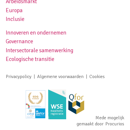
Arbeidsmarkt
Europa
Inclusie
Innoveren en ondernemen
Footer navigation right
Governance
Intersectorale samenwerking
Ecologische transitie
Privacypolicy
Algemene voorwaarden
Cookies
Footer meta navigation
Mede mogelijk
gemaakt door
Procurios