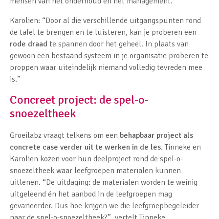
mensen van het onderhoud en het management.”
Karolien: “Door al die verschillende uitgangspunten rond
de tafel te brengen en te luisteren, kan je proberen een
rode draad
te spannen door het geheel. In plaats van
gewoon een bestaand systeem in je organisatie proberen te
proppen waar uiteindelijk niemand volledig tevreden mee
is.”
Concreet project: de spel-o-
snoezeltheek
Groeilabz vraagt telkens om een
behapbaar project als
concrete case verder uit te werken in de les
. Tinneke en
Karolien kozen voor hun deelproject rond de spel-o-
snoezeltheek waar leefgroepen materialen kunnen
uitlenen. “De uitdaging: de materialen worden te weinig
uitgeleend én het aanbod in de leefgroepen mag
gevarieerder. Dus hoe krijgen we die leefgroepbegeleider
naar de spel-o-snoezeltheek?”, vertelt Tinneke.