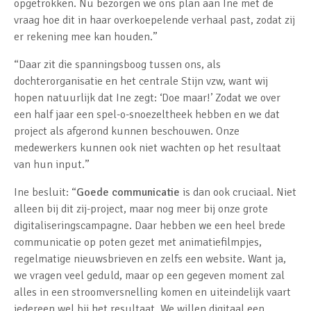
opgetrokken. Nu bezorgen we ons plan aan Ine met de
vraag hoe dit in haar overkoepelende verhaal past, zodat zij
er rekening mee kan houden.”
“Daar zit die spanningsboog tussen ons, als
dochterorganisatie en het centrale Stijn vzw, want wij
hopen natuurlijk dat Ine zegt: ‘Doe maar!’ Zodat we over
een half jaar een spel-o-snoezeltheek hebben en we dat
project als afgerond kunnen beschouwen. Onze
medewerkers kunnen ook niet wachten op het resultaat
van hun input.”
Ine besluit: “
Goede communicatie
is dan ook cruciaal. Niet
alleen bij dit zij-project, maar nog meer bij onze grote
digitaliseringscampagne. Daar hebben we een heel brede
communicatie op poten gezet met animatiefilmpjes,
regelmatige nieuwsbrieven en zelfs een website. Want ja,
we vragen veel geduld, maar op een gegeven moment zal
alles in een stroomversnelling komen en uiteindelijk vaart
iedereen wel bij het resultaat. We willen digitaal een