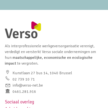
Als interprofessionele werkgeversorganisatie verenigt,
verdedigt en versterkt Verso sociale ondernemingen om
hun
maatschappelijke, economische en ecologische
impact
te vergroten.
Kunstlaan 27 bus 14, 1040 Brussel
02 739 10 71
info@verso-net.be
0461.281.916
Sociaal overleg
Footer navigation left