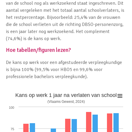
van de school nog als werkzoekend staat ingeschreven. Dit
aantal vergeleken met het totaal aantal schoolverlaters, is
het restpercentage. Bijvoorbeeld: 25,4% van de vrouwen
die de school verlieten uit de richting DBSO-personenzorg,
is een jaar later nog werkzoekend. Het complement
(74,6%) is de kans op werk.
Hoe tabellen/figuren lezen?
De kans op werk voor een afgestudeerde verpleegkundige
is bijna 100% (99,5% voor HBO5 en 99,6% voor
professionele bachelors verpleegkunde).
Kans op werk 1 jaar na verlaten van school
Kans op werk 1 jaar na verlaten 3de graad
Kans op werk 1 jaar na verlaten hoger
Geïndexeerde evolutie van de
afgestudeerde verpleegkundigen
BSO en TSO
onderwijs
(Vlaams Gewest, 2024)
100
Vlaams Gewest schooljaar 2012-2013 tot 2022-2023
(Vlaams Gewest, 2024)
(Vlaams Gewest, 2024)
100
140
100
75