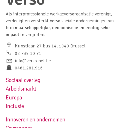
Als interprofessionele werkgeversorganisatie verenigt,
verdedigt en versterkt Verso sociale ondernemingen om
hun
maatschappelijke, economische en ecologische
impact
te vergroten.
Kunstlaan 27 bus 14, 1040 Brussel
02 739 10 71
info@verso-net.be
0461.281.916
Sociaal overleg
Footer navigation left
Arbeidsmarkt
Europa
Inclusie
Innoveren en ondernemen
Footer navigation right