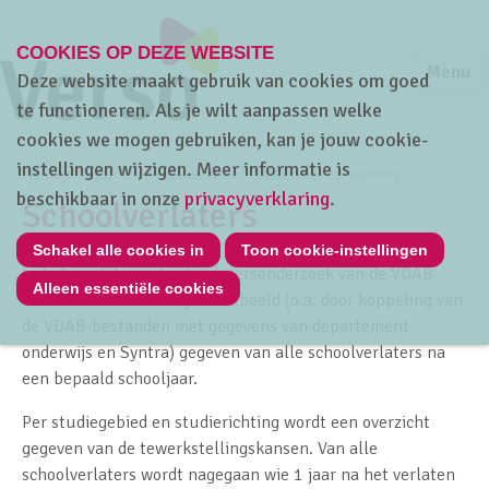
COOKIES OP DEZE WEBSITE
Jump to m
Sluiten
Jump to
Menu
Deze website maakt gebruik van cookies om goed
te functioneren. Als je wilt aanpassen welke
cookies we mogen gebruiken, kan je jouw cookie-
instellingen wijzigen. Meer informatie is
Home
Cijfers
Arbeidsmarkt
Onderwijs en vorming
beschikbaar in onze
privacyverklaring
.
Schoolverlaters
Schakel alle cookies in
Toon cookie-instellingen
In het jaarlijkse schoolverlatersonderzoek van de VDAB
Alleen essentiële cookies
wordt een nauwkeurig totaalbeeld (o.a. door koppeling van
de VDAB-bestanden met gegevens van departement
onderwijs en Syntra) gegeven van alle schoolverlaters na
een bepaald schooljaar.
Per studiegebied en studierichting wordt een overzicht
gegeven van de tewerkstellingskansen. Van alle
schoolverlaters wordt nagegaan wie 1 jaar na het verlaten