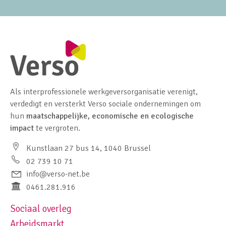
Als interprofessionele werkgeversorganisatie verenigt,
verdedigt en versterkt Verso sociale ondernemingen om
hun
maatschappelijke, economische en ecologische
impact
te vergroten.
Kunstlaan 27 bus 14, 1040 Brussel
02 739 10 71
info@verso-net.be
0461.281.916
Sociaal overleg
Footer navigation left
Arbeidsmarkt