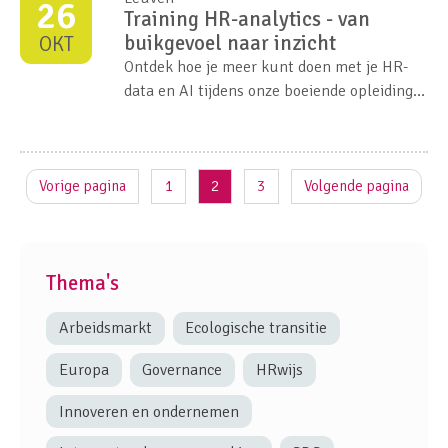
26
Training HR-analytics - van
buikgevoel naar inzicht
OKT
Ontdek hoe je meer kunt doen met je HR-
data en AI tijdens onze boeiende opleiding
“Training HR-analytics - van buikgevoel naar
inzicht”. In een wereld waar data het
nieuwe goud lijkt te zijn is, wordt ook meer
en meer van HR-afdelingen verwacht hun
Vorige pagina
1
2
3
Volgende pagina
beslissingen te staven met objectieve
gegevens.
Thema's
Arbeidsmarkt
Ecologische transitie
Europa
Governance
HRwijs
Innoveren en ondernemen