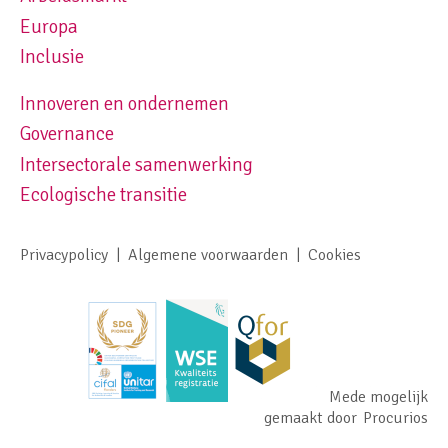
Europa
Inclusie
Innoveren en ondernemen
Footer navigation right
Governance
Intersectorale samenwerking
Ecologische transitie
Privacypolicy
Algemene voorwaarden
Cookies
Footer meta navigation
Mede mogelijk
gemaakt door
Procurios