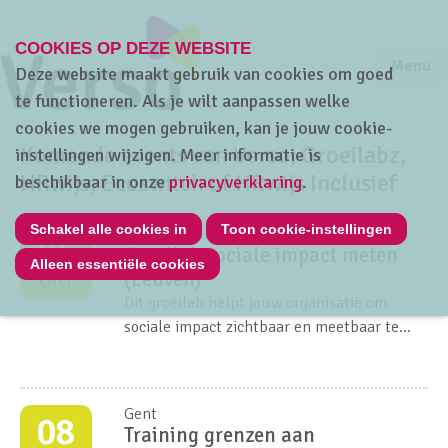
COOKIES OP DEZE WEBSITE
Jump to m
Sluiten
Jump to
Menu
Deze website maakt gebruik van cookies om goed
te functioneren. Als je wilt aanpassen welke
cookies we mogen gebruiken, kan je jouw cookie-
Komende events van Verso, Groeilabz,
instellingen wijzigen. Meer informatie is
HRwijs, Ecoswitch of HRwijs Inclusief
beschikbaar in onze
privacyverklaring
.
Schakel alle cookies in
Toon cookie-instellingen
Leuven
05
Groeilab sociale impact meten
Alleen essentiële cookies
(Leuven)
OKT
Dit groeilab helpt jouw organisatie om
sociale impact zichtbaar en meetbaar te
maken. In twee sessies en 4u coaching leer
je waarom, welke en hoe sociale impact te
meten.
Gent
08
Training grenzen aan