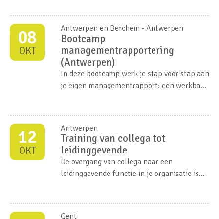
Antwerpen en Berchem - Antwerpen
08
Bootcamp
managementrapportering
OKT
(Antwerpen)
In deze bootcamp werk je stap voor stap aan
je eigen managementrapport: een werkbaar
kompas dat toont waar je organisatie
vandaag staat én welke koers je wil varen.
Antwerpen
12
Training van collega tot
leidinggevende
OKT
De overgang van collega naar een
leidinggevende functie in je organisatie is
een belangrijke stap in je carrière. Waar je
eerst samenwerkte als gelijken, zijn de
dingen die voorheen vanzelfsprekend waren
Gent