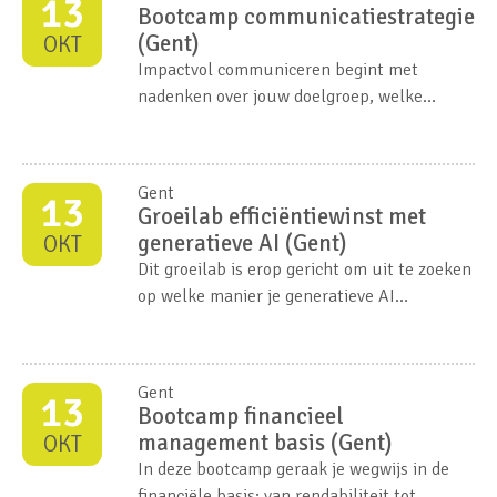
13
dat helemaal niet meer...
Bootcamp communicatiestrategie
(Gent)
OKT
Impactvol communiceren begint met
nadenken over jouw doelgroep, welke
communicatiekanalen, jouw imago, welke
boodschap je wil geven. Het antwoord op
deze vragen, krijg je tijdens deze bootcamp.
Gent
13
Groeilab efficiëntiewinst met
generatieve AI (Gent)
OKT
Dit groeilab is erop gericht om uit te zoeken
op welke manier je generatieve AI
verantwoord kan inzetten in de interne
werkprocessen en in de dienstverlening
naar cliënten in jouw sociale onderneming.
Gent
13
Bootcamp financieel
management basis (Gent)
OKT
In deze bootcamp geraak je wegwijs in de
financiële basis: van rendabiliteit tot