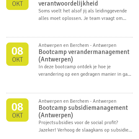
verantwoordelijkheid
OKT
Soms voelt het alsof jij als leidinggevende
alles moet oplossen. Je team vraagt om
ruimte en vertrouwen, maar rekent ook op
richting.
Antwerpen en Berchem - Antwerpen
08
Bootcamp verandermanagement
(Antwerpen)
OKT
In deze
bootcamp
ontdek je hoe je
verandering op een gedragen manier in gang
zet. Je leert hoe je medewerkers actief
betrekt en hoe je leiderschap toont dat
vertrouwen geeft en energie vrijmaakt.
Antwerpen en Berchem - Antwerpen
08
Bootcamp subsidiemanagement
(Antwerpen)
OKT
Projectsubsidies voor de social profit?
Jazeker! Verhoog de slaagkans op subsidies
om jouw organisatiedoelen te bereiken.