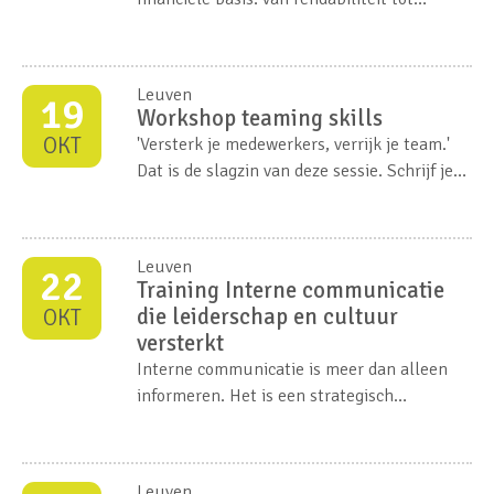
cashflow, van KPI’s tot jaarrekeningen.
Leuven
19
Workshop teaming skills
OKT
'Versterk je medewerkers, verrijk je team.'
Dat is de slagzin van deze sessie. Schrijf je
zeker in als je hiernaar wil streven.
Leuven
22
Training Interne communicatie
die leiderschap en cultuur
OKT
versterkt
Interne communicatie is meer dan alleen
informeren. Het is een strategisch
instrument om medewerkers te betrekken,
te verbinden en richting te geven.
Leuven