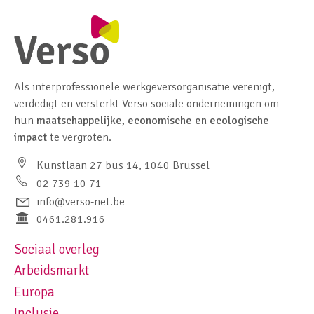
Als interprofessionele werkgeversorganisatie verenigt,
verdedigt en versterkt Verso sociale ondernemingen om
hun
maatschappelijke, economische en ecologische
impact
te vergroten.
Kunstlaan 27 bus 14, 1040 Brussel
02 739 10 71
info@verso-net.be
0461.281.916
Sociaal overleg
Footer navigation left
Arbeidsmarkt
Europa
Inclusie