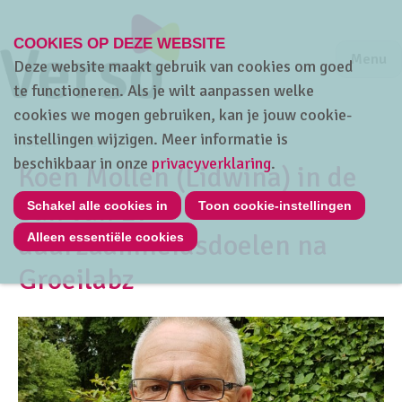
COOKIES OP DEZE WEBSITE
Jump to m
Sluiten
Jump to
Menu
Deze website maakt gebruik van cookies om goed
te functioneren. Als je wilt aanpassen welke
cookies we mogen gebruiken, kan je jouw cookie-
instellingen wijzigen. Meer informatie is
Home
Advies
Cases
beschikbaar in onze
privacyverklaring
.
Koen Mollen (Lidwina) in de
ban van 17
Schakel alle cookies in
Toon cookie-instellingen
duurzaamheidsdoelen na
Alleen essentiële cookies
Groeilabz