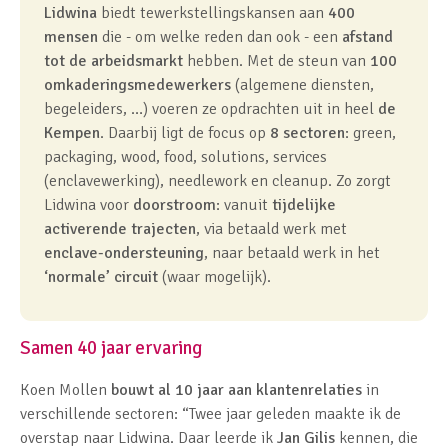
Lidwina
biedt tewerkstellingskansen aan
400
mensen
die - om welke reden dan ook - een
afstand
tot de arbeidsmarkt
hebben. Met de steun van
100
omkaderingsmedewerkers
(algemene diensten,
begeleiders, …) voeren ze opdrachten uit in heel
de
Kempen
. Daarbij ligt de focus op
8 sectoren
: green,
packaging, wood, food, solutions, services
(enclavewerking), needlework en cleanup. Zo zorgt
Lidwina voor
doorstroom
: vanuit
tijdelijke
activerende trajecten
, via betaald werk met
enclave-ondersteuning
, naar betaald werk in het
‘normale’ circuit
(waar mogelijk).
Samen 40 jaar ervaring
Koen Mollen
bouwt al 10 jaar aan klantenrelaties
in
verschillende sectoren: “Twee jaar geleden maakte ik de
overstap naar Lidwina. Daar leerde ik
Jan Gilis
kennen, die