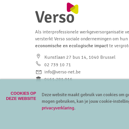
Als interprofessionele werkgeversorganisatie ve
versterkt Verso sociale ondernemingen om hun
economische en ecologische impact
te vergrot
Kunstlaan 27 bus 14, 1040 Brussel
02 739 10 71
info@verso-net.be
0461.281.916
COOKIES OP
Deze website maakt gebruik van cookies om go
DEZE WEBSITE
mogen gebruiken, kan je jouw cookie-instellin
privacyverklaring
.