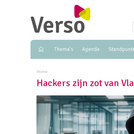
Primary navigation
Thema's
Agenda
Standpunt
Home
Hackers zijn zot van Vl