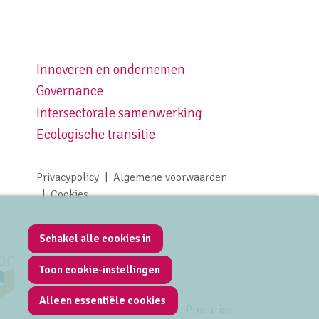
Innoveren en ondernemen
Footer navigation right
Governance
Intersectorale samenwerking
Ecologische transitie
Privacypolicy
Algemene voorwaarden
Footer meta navigation
Cookies
Schakel alle cookies in
Toon cookie-instellingen
Alleen essentiële cookies
Mede mogelijk gemaakt door
Procurios