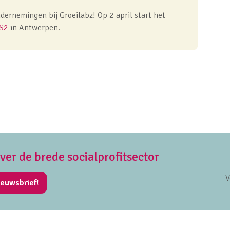
dernemingen bij Groeilabz! Op 2 april start het
IS2
in Antwerpen.
over de brede socialprofitsector
V
ieuwsbrief!