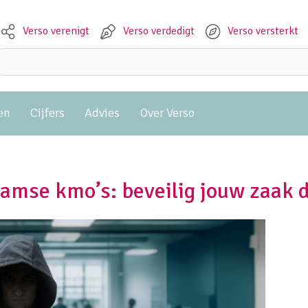
Verso verenigt
Verso verdedigt
Verso versterkt
Meta navigation
Zoeken:
en
Cijfers
Advies
Over Verso
aamse kmo’s: beveilig jouw zaak d