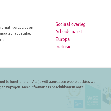
Sociaal overleg
Footer navigation left
renigt, verdedigt en
Arbeidsmarkt
maatschappelijke,
Europa
en.
Inclusie
ed te functioneren. Als je wilt aanpassen welke cookies we
gen wijzigen. Meer informatie is beschikbaar in onze