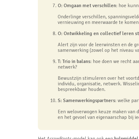
O: Omgaan met verschillen
: hoe kunn
Onderlinge verschillen, spanningsveld
vernieuwing en meerwaarde te komen
O: Ontwikkeling en collectief leren s
Alert zijn voor de leerwinsten en de gr
samenwerking (zowel op het niveau van
T: Trio in balans
: hoe doen we recht aa
netwerk?
Bewustzijn stimuleren over het voort
individu, organisatie, netwerk. Wisse
bespreekbaar houden.
S: Samenwerkingspartners
: welke pa
Een weloverwogen keuze maken van de 
en het gevoel van eigenaarschap bij i
Het ArrowRoots-model kan ook een
hulpmiddel