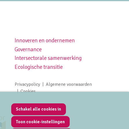
Innoveren en ondernemen
Footer navigation right
Governance
Intersectorale samenwerking
Ecologische transitie
Privacypolicy
Algemene voorwaarden
Footer meta navigation
Cookies
Schakel alle cookies in
Toon cookie-instellingen