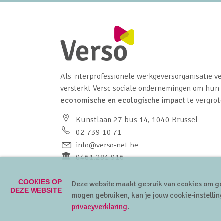
Als interprofessionele werkgeversorganisatie ve
versterkt Verso sociale ondernemingen om hun
economische en ecologische impact
te vergrot
Kunstlaan 27 bus 14, 1040 Brussel
02 739 10 71
info@verso-net.be
0461.281.916
COOKIES OP
Deze website maakt gebruik van cookies om go
DEZE WEBSITE
mogen gebruiken, kan je jouw cookie-instellin
privacyverklaring
.