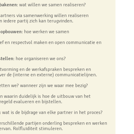
fbakenen
: wat willen we samen realiseren?
partners via samenwerking willen realiseren
iedere partij zich kan terugvinden.
t opbouwen
: hoe werken we samen
ef en respectvol maken en open communicatie en
stellen
: hoe organiseren we ons?
itvorming en de werkafspraken bespreken en
er de (interne en externe) communicatielijnen.
etten we? wanneer zijn we waar mee bezig?
n waarin duidelijk is hoe de uitbouw van het
egeld evalueren en bijstellen.
: wat is de bijdrage van elke partner in het proces?
verschillende partijen onderling bespreken en werken
ervan. Rolfluïditeit stimuleren.