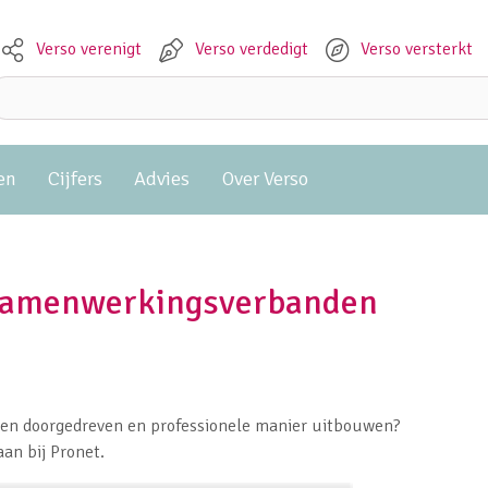
Verso verenigt
Verso verdedigt
Verso versterkt
Meta navigation
Zoeken:
en
Cijfers
Advies
Over Verso
r samenwerkingsverbanden
een doorgedreven en professionele manier uitbouwen?
an bij Pronet.