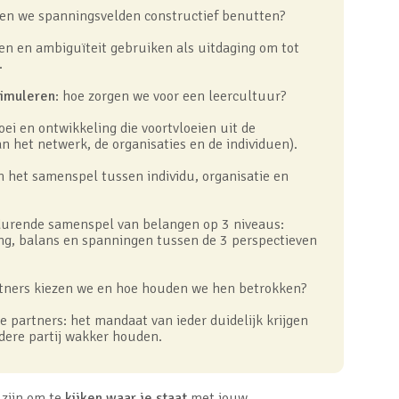
en we spanningsvelden constructief benutten?
en en ambiguïteit gebruiken als uitdaging om tot
.
timuleren
: hoe zorgen we voor een leercultuur?
oei en ontwikkeling die voortvloeien uit de
 het netwerk, de organisaties en de individuen).
n het samenspel tussen individu, organisatie en
durende samenspel van belangen op 3 niveaus:
ling, balans en spanningen tussen de 3 perspectieven
rtners kiezen we en hoe houden we hen betrokken?
partners: het mandaat van ieder duidelijk krijgen
edere partij wakker houden.
zijn om te
kijken waar je staat
met jouw