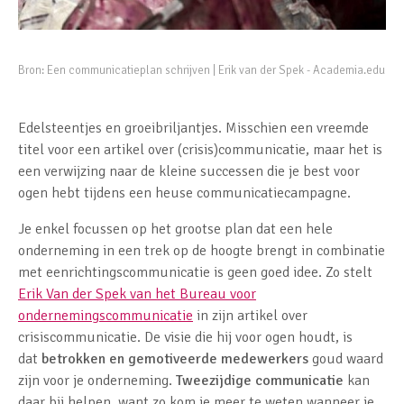
Bron:
Een communicatieplan schrijven | Erik van der Spek - Academia.edu
Edelsteentjes en groeibriljantjes. Misschien een vreemde
titel voor een artikel over (crisis)communicatie, maar het is
een verwijzing naar de kleine successen die je best voor
ogen hebt tijdens een heuse communicatiecampagne.
Je enkel focussen op het grootse plan dat een hele
onderneming in een trek op de hoogte brengt in combinatie
met eenrichtingscommunicatie is geen goed idee. Zo stelt
Erik Van der Spek van het Bureau voor
ondernemingscommunicatie
in zijn artikel over
crisiscommunicatie. De visie die hij voor ogen houdt, is
dat
betrokken en gemotiveerde medewerkers
goud waard
zijn voor je onderneming.
Tweezijdige communicatie
kan
daar bij helpen, want zo kom je meer te weten wanneer je