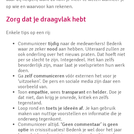
op wie en waarvoor kan rekenen.
Zorg dat je draagvlak hebt
Enkele tips op een rij:
Communiceer
tijdig
naar de medewerkers! Bedenk
waar ze zeker
nood
aan hebben. Uiteraard zullen ze
ook onderling over het nieuws praten. Dat hoeft niet
per se slecht te zijn. Integendeel. Het kan zelfs
bevorderlijk zijn, maar laat je voelsprieten hun werk
doen.
Ga
zelf communiceren
vóór externen het voor je
‘uitzoeken’. De pers en sociale media zijn daar een
voorbeeld van.
Toon
empathie
, wees
transparant
en
helder
. Doe je
dat niet, dan krijg je onvrede, kritiek en zelfs
tegenstand.
Loop rond en
toets je ideeën af
. Je kan gebruik
maken van nuttige voorstellen en informatie die je
onderweg tegenkomt.
Communiceer altijd.
‘Geen commentaar’ is geen
optie
in crisissituaties! Bedenk je wel door het jaar