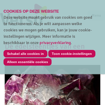
COOKIES OP DEZE WEBSITE
Jump to m
Sluiten
Jump to
Menu
Deze website maakt gebruik van cookies om goed
te functioneren. Als je wilt aanpassen welke
cookies we mogen gebruiken, kan je jouw cookie-
instellingen wijzigen. Meer informatie is
Home
beschikbaar in onze
privacyverklaring
.
De edelsteentjes van een
communicatieplan
Schakel alle cookies in
Toon cookie-instellingen
Alleen essentiële cookies