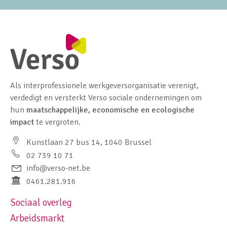
Als interprofessionele werkgeversorganisatie verenigt,
verdedigt en versterkt Verso sociale ondernemingen om
hun
maatschappelijke, economische en ecologische
impact
te vergroten.
Kunstlaan 27 bus 14, 1040 Brussel
02 739 10 71
info@verso-net.be
0461.281.916
Sociaal overleg
Footer navigation left
Arbeidsmarkt