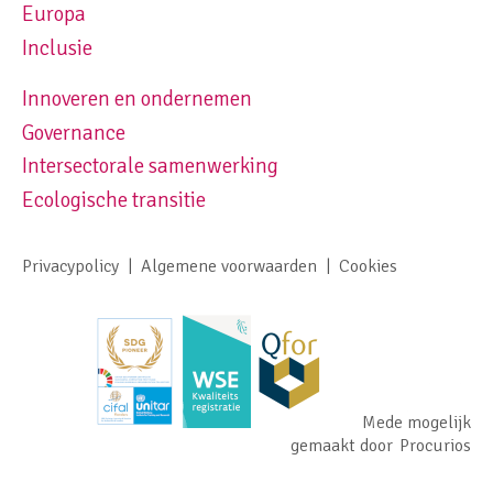
Europa
Inclusie
Innoveren en ondernemen
Footer navigation right
Governance
Intersectorale samenwerking
Ecologische transitie
Privacypolicy
Algemene voorwaarden
Cookies
Footer meta navigation
Mede mogelijk
gemaakt door
Procurios