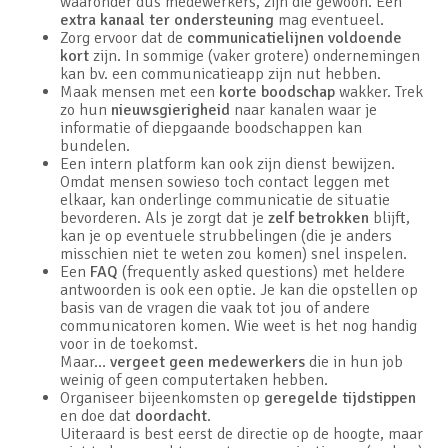
waaronder dus medewerkers, zijn die gewoon. Een
extra kanaal ter ondersteuning
mag eventueel.
Zorg ervoor dat de
communicatielijnen voldoende
kort
zijn. In sommige (vaker grotere) ondernemingen
kan bv. een communicatieapp zijn nut hebben.
Maak mensen met een
korte boodschap
wakker. Trek
zo hun
nieuwsgierigheid
naar kanalen waar je
informatie of diepgaande boodschappen kan
bundelen.
Een intern platform kan ook zijn dienst bewijzen.
Omdat mensen sowieso toch contact leggen met
elkaar, kan onderlinge communicatie de situatie
bevorderen. Als je zorgt dat je
zelf betrokken
blijft,
kan je op eventuele strubbelingen (die je anders
misschien niet te weten zou komen) snel inspelen.
Een
FAQ
(frequently asked questions) met heldere
antwoorden is ook een optie. Je kan die opstellen op
basis van de vragen die vaak tot jou of andere
communicatoren komen. Wie weet is het nog handig
voor in de toekomst.
Maar…
vergeet geen medewerkers
die in hun job
weinig of geen computertaken hebben.
Organiseer bijeenkomsten op
geregelde tijdstippen
en doe dat
doordacht
.
Uiteraard is best eerst de directie op de hoogte, maar