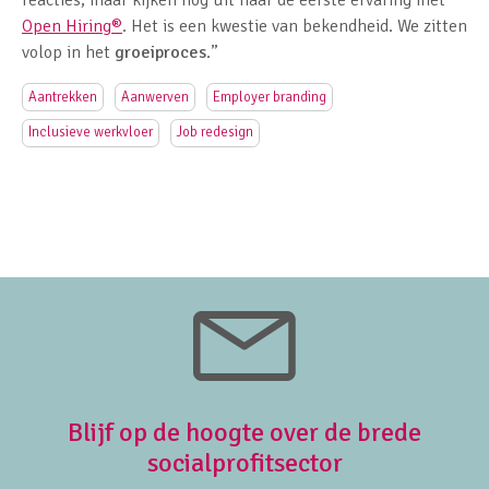
reacties, maar kijken nog uit naar de eerste ervaring met
Open Hiring
®
. Het is een kwestie van bekendheid. We zitten
volop in het
groeiproces
.”
Aantrekken
Aanwerven
Employer branding
Inclusieve werkvloer
Job redesign
Blijf op de hoogte over de brede
socialprofitsector