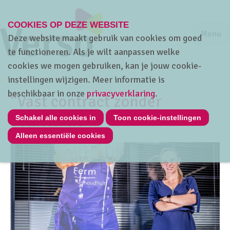
COOKIES OP DEZE WEBSITE
Jump to m
Sluiten
Jump to
Menu
Deze website maakt gebruik van cookies om goed
te functioneren. Als je wilt aanpassen welke
cookies we mogen gebruiken, kan je jouw cookie-
instellingen wijzigen. Meer informatie is
Home
beschikbaar in onze
privacyverklaring
.
“Vast contract zonder
sollicitatie”
Schakel alle cookies in
Toon cookie-instellingen
Alleen essentiële cookies