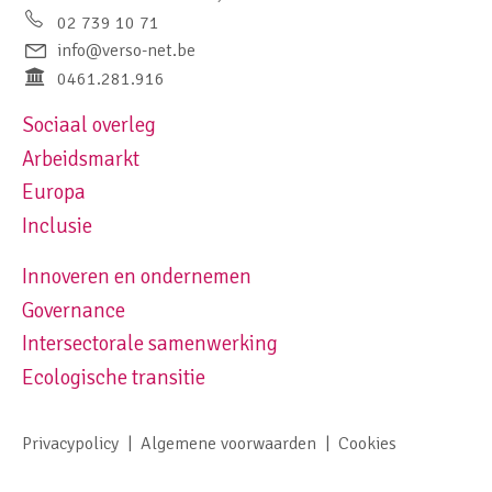
02 739 10 71
info@verso-net.be
0461.281.916
Sociaal overleg
Footer navigation left
Arbeidsmarkt
Europa
Inclusie
Innoveren en ondernemen
Footer navigation right
Governance
Intersectorale samenwerking
Ecologische transitie
Privacypolicy
Algemene voorwaarden
Cookies
Footer meta navigation