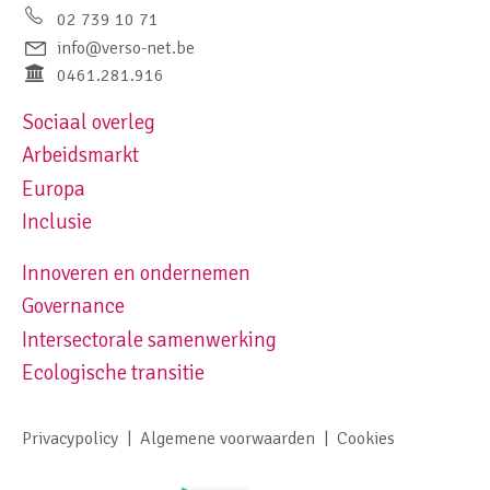
02 739 10 71
info@verso-net.be
0461.281.916
Sociaal overleg
Footer navigation left
Arbeidsmarkt
Europa
Inclusie
Innoveren en ondernemen
Footer navigation right
Governance
Intersectorale samenwerking
Ecologische transitie
Privacypolicy
Algemene voorwaarden
Cookies
Footer meta navigation