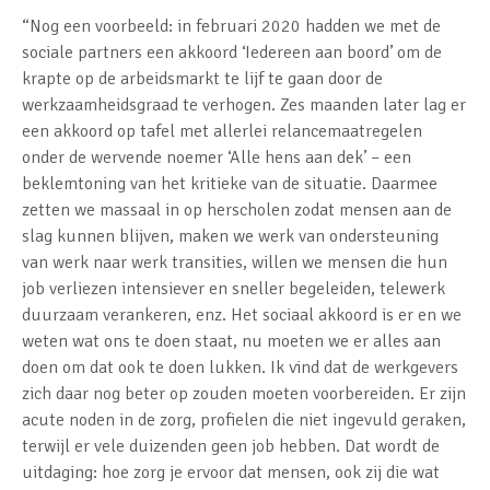
“Nog een voorbeeld: in februari 2020 hadden we met de
sociale partners een akkoord ‘Iedereen aan boord’ om de
krapte op de arbeidsmarkt te lijf te gaan door de
werkzaamheidsgraad te verhogen. Zes maanden later lag er
een akkoord op tafel met allerlei relancemaatregelen
onder de wervende noemer ‘Alle hens aan dek’ – een
beklemtoning van het kritieke van de situatie. Daarmee
zetten we massaal in op herscholen zodat mensen aan de
slag kunnen blijven, maken we werk van ondersteuning
van werk naar werk transities, willen we mensen die hun
job verliezen intensiever en sneller begeleiden, telewerk
duurzaam verankeren, enz. Het sociaal akkoord is er en we
weten wat ons te doen staat, nu moeten we er alles aan
doen om dat ook te doen lukken. Ik vind dat de werkgevers
zich daar nog beter op zouden moeten voorbereiden. Er zijn
acute noden in de zorg, profielen die niet ingevuld geraken,
terwijl er vele duizenden geen job hebben. Dat wordt de
uitdaging: hoe zorg je ervoor dat mensen, ook zij die wat