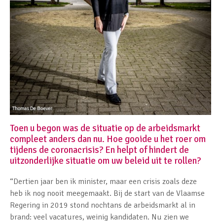
Toen u begon was de situatie op de arbeidsmarkt
compleet anders dan nu. Hoe gooide u het roer om
tijdens de coronacrisis? En helpt of hindert de
uitzonderlijke situatie om uw beleid uit te rollen?
“Dertien jaar ben ik minister, maar een crisis zoals deze
heb ik nog nooit meegemaakt. Bij de start van de Vlaamse
Regering in 2019 stond nochtans de arbeidsmarkt al in
brand: veel vacatures, weinig kandidaten. Nu zien we