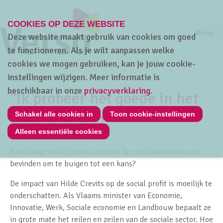
COOKIES OP DEZE WEBSITE
Jump to m
Sluiten
Jump to
Menu
Deze website maakt gebruik van cookies om goed
te functioneren. Als je wilt aanpassen welke
cookies we mogen gebruiken, kan je jouw cookie-
instellingen wijzigen. Meer informatie is
Home
beschikbaar in onze
privacyverklaring
.
“Ik probeer het goede in het
slechte te zien”
Schakel alle cookies in
Toon cookie-instellingen
Alleen essentiële cookies
Hoe slaagt Hilde Crevits erin om de crisis waarin we ons
bevinden om te buigen tot een kans?
De impact van Hilde Crevits op de social profit is moeilijk te
onderschatten. Als Vlaams minister van Economie,
Innovatie, Werk, Sociale economie en Landbouw bepaalt ze
in grote mate het reilen en zeilen van de sociale sector. Hoe