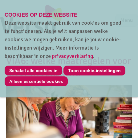
COOKIES OP DEZE WEBSITE
Jump to m
Sluiten
Jump to
Menu
Deze website maakt gebruik van cookies om goed
te functioneren. Als je wilt aanpassen welke
cookies we mogen gebruiken, kan je jouw cookie-
instellingen wijzigen. Meer informatie is
Home
beschikbaar in onze
privacyverklaring
.
VIA6: welke maatregelen voor
meer koopkracht?
Schakel alle cookies in
Toon cookie-instellingen
Alleen essentiële cookies