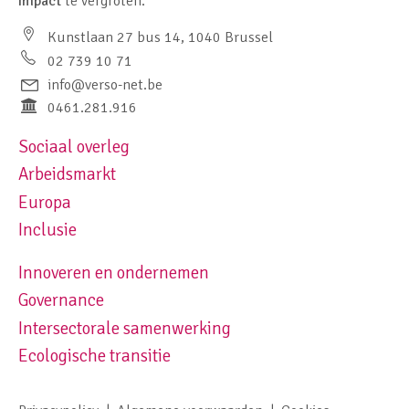
impact
te vergroten.
Kunstlaan 27 bus 14, 1040 Brussel
02 739 10 71
info@verso-net.be
0461.281.916
Sociaal overleg
Footer navigation left
Arbeidsmarkt
Europa
Inclusie
Innoveren en ondernemen
Footer navigation right
Governance
Intersectorale samenwerking
Ecologische transitie