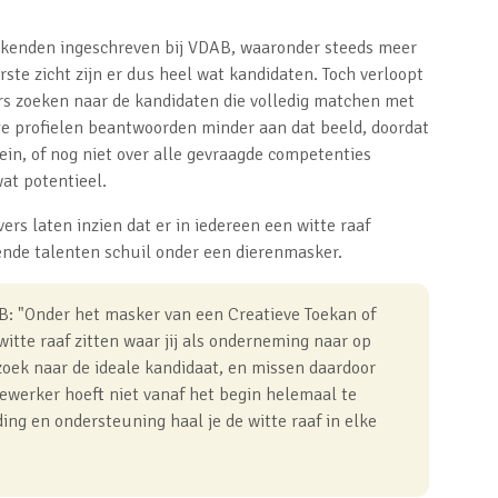
kenden ingeschreven bij VDAB, waaronder steeds meer
ste zicht zijn er dus heel wat kandidaten. Toch verloopt
rs zoeken naar de kandidaten die volledig matchen met
ge profielen beantwoorden minder aan dat beeld, doordat
in, of nog niet over alle gevraagde competenties
at potentieel.
rs laten inzien dat er in iedereen een witte raaf
ende talenten schuil onder een dierenmasker.
: "Onder het masker van een Creatieve Toekan of
itte raaf zitten waar jij als onderneming naar op
zoek naar de ideale kandidaat, en missen daardoor
werker hoeft niet vanaf het begin helemaal te
ing en ondersteuning haal je de witte raaf in elke