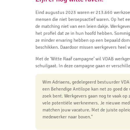
Eind augustus 2023 waren er 213.660 werkzoe
mensen die niet beroepsactief waren. Op het eer
de matching niet van een leien dakje. Werkgeve
het profiel dat ze in hun hoofd hebben. Sommi
ze minder ervaring hebben op een bepaald dome
beschikken. Daardoor missen werkgevers heel w
Met de ‘Witte Raaf campagne’ wil VDAB werkgeve
schuilgaat. In deze campagne gaan er verschill
Wim Adriaens, gedelegeerd bestuurder VDAB
een Behendige Antilope kan net zo goed de w
zoek bent. Werkgevers gaan nog te vaak op 
vele potentiële werknemers. Je nieuwe mede
matchen jouw vacature. Met de juiste opleid
medewerker naar boven."