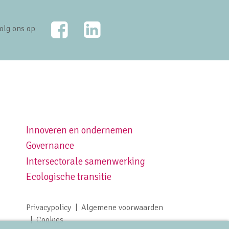
Facebook
LinkedIn
olg ons op
Innoveren en ondernemen
Footer navigation right
Governance
Intersectorale samenwerking
Ecologische transitie
Privacypolicy
Algemene voorwaarden
Footer meta navigation
Cookies