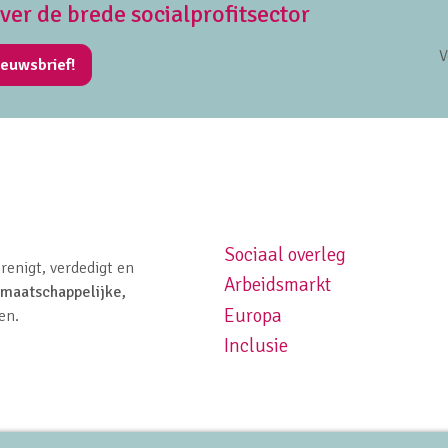
over de brede socialprofitsector
V
ieuwsbrief!
Sociaal overleg
Footer navigation left
renigt, verdedigt en
Arbeidsmarkt
maatschappelijke,
Europa
en.
Inclusie