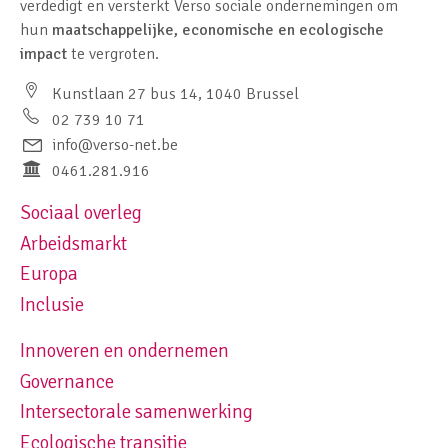
verdedigt en versterkt Verso sociale ondernemingen om
hun
maatschappelijke, economische en ecologische
impact
te vergroten.
Kunstlaan 27 bus 14, 1040 Brussel
02 739 10 71
info@verso-net.be
0461.281.916
Sociaal overleg
Footer navigation left
Arbeidsmarkt
Europa
Inclusie
Innoveren en ondernemen
Footer navigation right
Governance
Intersectorale samenwerking
Ecologische transitie