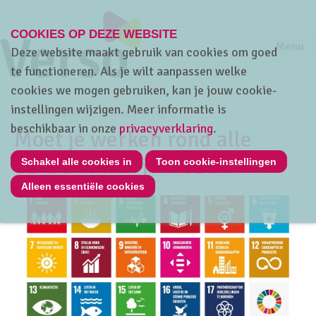
COOKIES OP DEZE WEBSITE
Jump to m
Sluiten
Jump to
Menu
Deze website maakt gebruik van cookies om goed
te functioneren. Als je wilt aanpassen welke
cookies we mogen gebruiken, kan je jouw cookie-
instellingen wijzigen. Meer informatie is
Home
Thema's
Sociaal overleg
beschikbaar in onze
privacyverklaring
.
Moet je werken rond alle
SDG’s of kan je kiezen?
Schakel alle cookies in
Toon cookie-instellingen
Alleen essentiële cookies