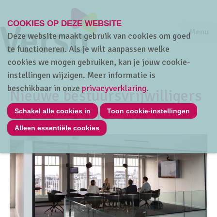
COOKIES OP DEZE WEBSITE
Jump to m
Sluiten
Jump to
Menu
Deze website maakt gebruik van cookies om goed
te functioneren. Als je wilt aanpassen welke
cookies we mogen gebruiken, kan je jouw cookie-
instellingen wijzigen. Meer informatie is
Home
Thema's
Sociaal overleg
beschikbaar in onze
privacyverklaring
.
Nieuwe bestuursvrijwilligers
aantrekken en binden
Schakel alle cookies in
Toon cookie-instellingen
Alleen essentiële cookies