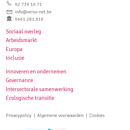
02 739 10 71
info@verso-net.be
0461.281.916
Sociaal overleg
Footer navigation left
Arbeidsmarkt
Europa
Inclusie
Innoveren en ondernemen
Footer navigation right
Governance
Intersectorale samenwerking
Ecologische transitie
Privacypolicy
Algemene voorwaarden
Cookies
Footer meta navigation