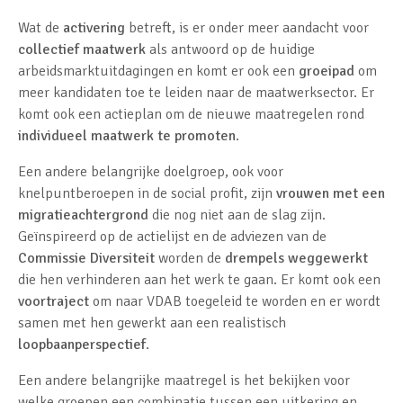
Wat de
activering
betreft, is er onder meer aandacht voor
collectief maatwerk
als antwoord op de huidige
arbeidsmarktuitdagingen en komt er ook een
groeipad
om
meer kandidaten toe te leiden naar de maatwerksector. Er
komt ook een actieplan om de nieuwe maatregelen rond
individueel maatwerk te promoten
.
Een andere belangrijke doelgroep, ook voor
knelpuntberoepen in de social profit, zijn
vrouwen met een
migratieachtergrond
die nog niet aan de slag zijn.
Geïnspireerd op de actielijst en de adviezen van de
Commissie Diversiteit
worden de
drempels weggewerkt
die hen verhinderen aan het werk te gaan. Er komt ook een
voortraject
om naar VDAB toegeleid te worden en er wordt
samen met hen gewerkt aan een realistisch
loopbaanperspectief
.
Een andere belangrijke maatregel is het bekijken voor
welke groepen een combinatie tussen een uitkering en