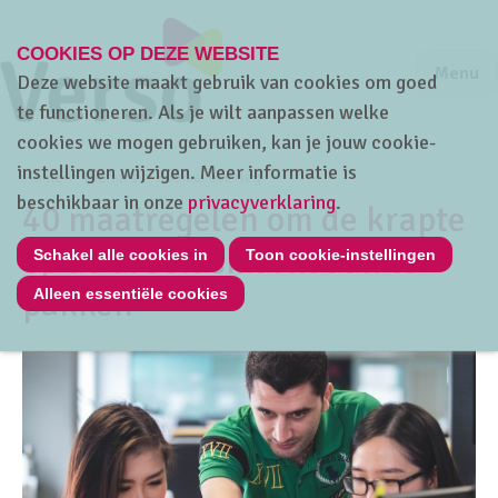
COOKIES OP DEZE WEBSITE
Jump to m
Sluiten
Jump to
Menu
Deze website maakt gebruik van cookies om goed
te functioneren. Als je wilt aanpassen welke
cookies we mogen gebruiken, kan je jouw cookie-
instellingen wijzigen. Meer informatie is
Home
Thema's
Sociaal overleg
beschikbaar in onze
privacyverklaring
.
40 maatregelen om de krapte
op de arbeidsmarkt aan te
Schakel alle cookies in
Toon cookie-instellingen
pakken
Alleen essentiële cookies