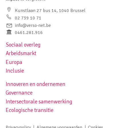
Kunstlaan 27 bus 14, 1040 Brussel
02 739 10 71
info@verso-net.be
0461.281.916
Sociaal overleg
Footer navigation left
Arbeidsmarkt
Europa
Inclusie
Innoveren en ondernemen
Footer navigation right
Governance
Intersectorale samenwerking
Ecologische transitie
Privacypolicy
Algemene voorwaarden
Cookies