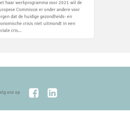
et haar werkprogramma voor 2021 wil de
uropese Commissie er onder andere voor
orgen dat de huidige gezondheids- en
conomische crisis niet uitmondt in een
ociale cris…
Facebook
LinkedIn
olg ons op