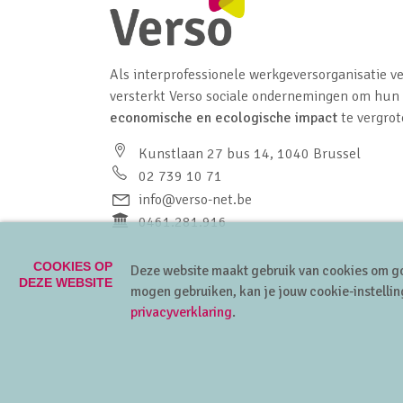
Als interprofessionele werkgeversorganisatie ve
versterkt Verso sociale ondernemingen om hun
economische en ecologische impact
te vergrot
Kunstlaan 27 bus 14, 1040 Brussel
02 739 10 71
info@verso-net.be
0461.281.916
COOKIES OP
Deze website maakt gebruik van cookies om go
DEZE WEBSITE
mogen gebruiken, kan je jouw cookie-instellin
privacyverklaring
.