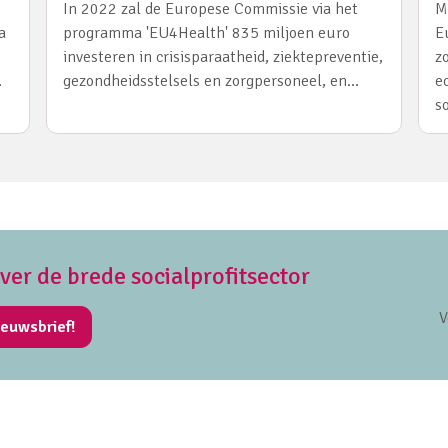
In 2022 zal de Europese Commissie via het
M
a
programma 'EU4Health' 835 miljoen euro
E
investeren in crisisparaatheid, ziektepreventie,
z
…
gezondheidsstelsels en zorgpersoneel, en…
e
s
over de brede socialprofitsector
V
ieuwsbrief!