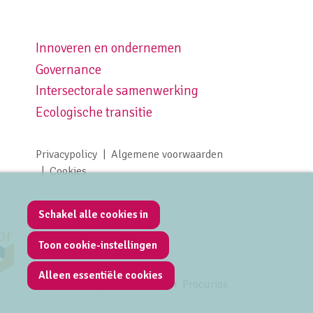
Innoveren en ondernemen
Footer navigation right
Governance
Intersectorale samenwerking
Ecologische transitie
Privacypolicy
Algemene voorwaarden
Footer meta navigation
Cookies
Schakel alle cookies in
Toon cookie-instellingen
Alleen essentiële cookies
Mede mogelijk gemaakt door
Procurios