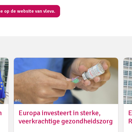
je op de website van vleva.
n
Europa investeert in sterke,
E
veerkrachtige gezondheidszorg
R