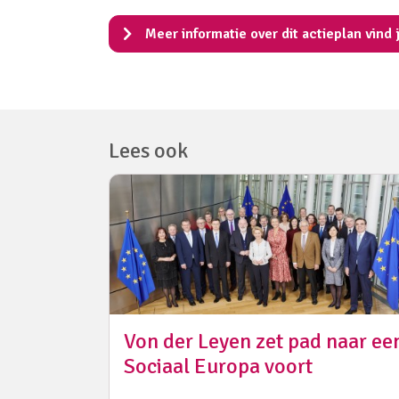
Meer informatie over dit actieplan vind 
Lees ook
Von der Leyen zet pad naar ee
Sociaal Europa voort