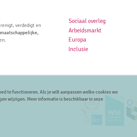
Sociaal overleg
Footer navigation left
renigt, verdedigt en
Arbeidsmarkt
maatschappelijke,
Europa
en.
Inclusie
ed te functioneren. Als je wilt aanpassen welke cookies we
gen wijzigen. Meer informatie is beschikbaar in onze