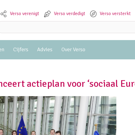
Verso verenigt
Verso verdedigt
Verso versterkt
Meta navigation
Zoeken:
en
Cijfers
Advies
Over Verso
eert actieplan voor ‘sociaal Eur