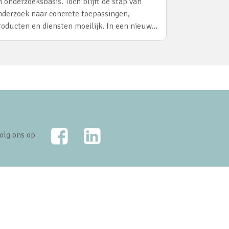
n onderzoeksbasis. Toch blijft de stap van
nderzoek naar concrete toepassingen,
roducten en diensten moeilijk. In een nieuw…
Facebook
LinkedIn
olg ons op