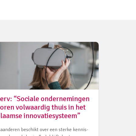
erv: “Sociale ondernemingen
oren volwaardig thuis in het
laamse innovatiesysteem”
laanderen beschikt over een sterke kennis-