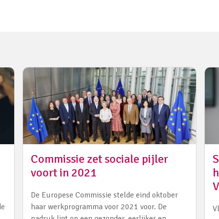
Commissie zet sociale pijler
S
voort in 2021
h
V
De Europese Commissie stelde eind oktober
de
haar werkprogramma voor 2021 voor. De
V
nadruk ligt op een gezonder, eerlijker en