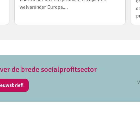
e
welvarender Europa.…
o
p
over de brede socialprofitsector
V
ieuwsbrief!