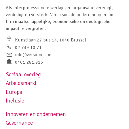
Als interprofessionele werkgeversorganisatie verenigt,
verdedigt en versterkt Verso sociale ondernemingen om
hun
maatschappelijke, economische en ecologische
impact
te vergroten.
Kunstlaan 27 bus 14, 1040 Brussel
02 739 10 71
info@verso-net.be
0461.281.916
Sociaal overleg
Footer navigation left
Arbeidsmarkt
Europa
Inclusie
Innoveren en ondernemen
Footer navigation right
Governance