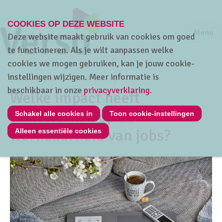
COOKIES OP DEZE WEBSITE
Jump to m
Sluiten
Jump to
Menu
Deze website maakt gebruik van cookies om goed
te functioneren. Als je wilt aanpassen welke
cookies we mogen gebruiken, kan je jouw cookie-
instellingen wijzigen. Meer informatie is
Home
Thema's
Sociaal overleg
beschikbaar in onze
privacyverklaring
.
Welke impact heeft
thuiswerken op de
Schakel alle cookies in
Toon cookie-instellingen
werkbaarheid van jobs?
Alleen essentiële cookies