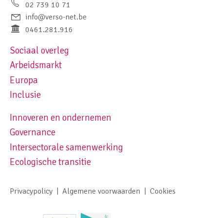
02 739 10 71
info@verso-net.be
0461.281.916
Sociaal overleg
Footer navigation left
Arbeidsmarkt
Europa
Inclusie
Innoveren en ondernemen
Footer navigation right
Governance
Intersectorale samenwerking
Ecologische transitie
Privacypolicy
Algemene voorwaarden
Cookies
Footer meta navigation