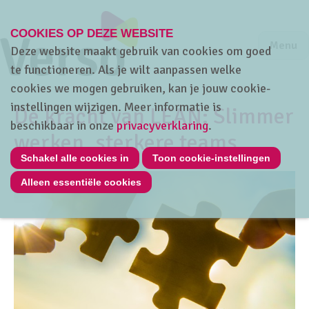
COOKIES OP DEZE WEBSITE
Jump to m
Sluiten
Jump to
Menu
Deze website maakt gebruik van cookies om goed
te functioneren. Als je wilt aanpassen welke
cookies we mogen gebruiken, kan je jouw cookie-
instellingen wijzigen. Meer informatie is
De kracht van LEAN: Slimmer
beschikbaar in onze
privacyverklaring
.
werken, sterkere teams
Schakel alle cookies in
Toon cookie-instellingen
Alleen essentiële cookies