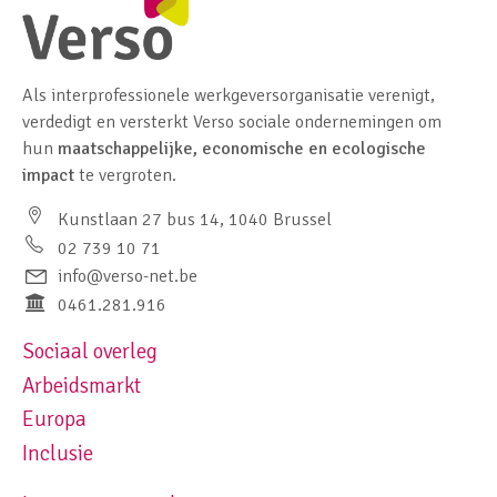
Als interprofessionele werkgeversorganisatie verenigt,
verdedigt en versterkt Verso sociale ondernemingen om
hun
maatschappelijke, economische en ecologische
impact
te vergroten.
Kunstlaan 27 bus 14, 1040 Brussel
02 739 10 71
info@verso-net.be
0461.281.916
Sociaal overleg
Footer navigation left
Arbeidsmarkt
Europa
Inclusie