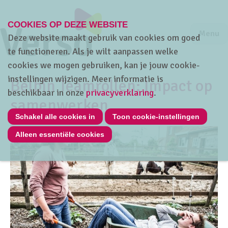
COOKIES OP DEZE WEBSITE
Jump to m
Sluiten
Jump to
Menu
Deze website maakt gebruik van cookies om goed
te functioneren. Als je wilt aanpassen welke
cookies we mogen gebruiken, kan je jouw cookie-
instellingen wijzigen. Meer informatie is
Belbin Teamrollen: Impact op
beschikbaar in onze
privacyverklaring
.
samenwerken
Schakel alle cookies in
Toon cookie-instellingen
Alleen essentiële cookies