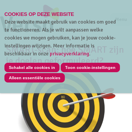
COOKIES OP DEZE WEBSITE
Jump to m
Sluiten
Jump to
Menu
Deze website maakt gebruik van cookies om goed
te functioneren. Als je wilt aanpassen welke
cookies we mogen gebruiken, kan je jouw cookie-
instellingen wijzigen. Meer informatie is
SMART-scan: hoe SMART zijn
beschikbaar in onze
privacyverklaring
.
je doelen geformuleerd?
Schakel alle cookies in
Toon cookie-instellingen
Alleen essentiële cookies