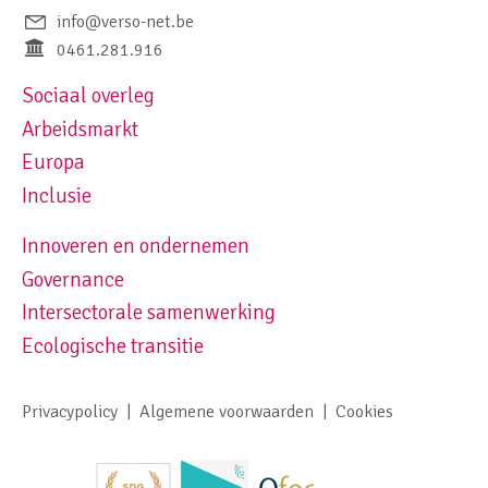
info@verso-net.be
0461.281.916
Sociaal overleg
Footer navigation left
Arbeidsmarkt
Europa
Inclusie
Innoveren en ondernemen
Footer navigation right
Governance
Intersectorale samenwerking
Ecologische transitie
Privacypolicy
Algemene voorwaarden
Cookies
Footer meta navigation