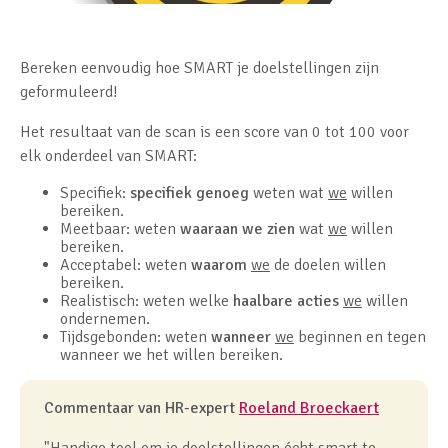
Bereken eenvoudig hoe SMART je doelstellingen zijn
geformuleerd!
Het resultaat van de scan is een score van 0 tot 100 voor
elk onderdeel van SMART:
Specifiek:
specifiek
genoeg
weten wat
we
willen
bereiken.
Meetbaar: weten
waaraan we zien
wat
we
willen
bereiken.
Acceptabel: weten
waarom
we
de doelen willen
bereiken.
Realistisch: weten welke
haalbare acties
we
willen
ondernemen.
Tijdsgebonden: weten
wanneer
we
beginnen en tegen
wanneer we het willen bereiken.
Commentaar van HR-expert
Roeland Broeckaert
"Handige tool om je doelstellingen écht smart te