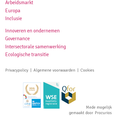
Arbeidsmarkt
Europa
Inclusie
Innoveren en ondernemen
Footer navigation right
Governance
Intersectorale samenwerking
Ecologische transitie
Privacypolicy
Algemene voorwaarden
Cookies
Footer meta navigation
Mede mogelijk
gemaakt door
Procurios