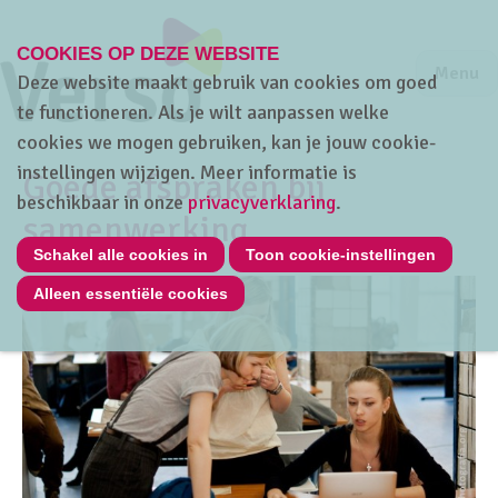
COOKIES OP DEZE WEBSITE
Jump to m
Sluiten
Jump to
Menu
Deze website maakt gebruik van cookies om goed
te functioneren. Als je wilt aanpassen welke
cookies we mogen gebruiken, kan je jouw cookie-
instellingen wijzigen. Meer informatie is
Goede afspraken bij
beschikbaar in onze
privacyverklaring
.
samenwerking
Schakel alle cookies in
Toon cookie-instellingen
Alleen essentiële cookies