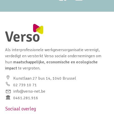
Als interprofessionele werkgeversorganisatie verenigt,
verdedigt en versterkt Verso sociale ondernemingen om
hun
maatschappelijke, economische en ecologische
impact
te vergroten.
Kunstlaan 27 bus 14, 1040 Brussel
02 739 10 71
info@verso-net.be
0461.281.916
Sociaal overleg
Footer navigation left