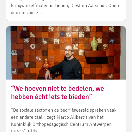
kringwinkelfilialen in Tienen, Diest en Aarschot. Open
deuren voor z…
“We hoeven niet te bedelen, we
hebben écht iets te bieden”
“De sociale sector en de bedrijfswereld spreken vaak
een andere taal”, zegt Marco Alibertis van het
Koninklijk Orthopedagogisch Centrum Antwerpen
(KOCA). &ldq…