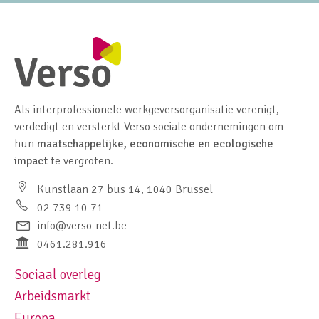
Als interprofessionele werkgeversorganisatie verenigt,
verdedigt en versterkt Verso sociale ondernemingen om
hun
maatschappelijke, economische en ecologische
impact
te vergroten.
Kunstlaan 27 bus 14, 1040 Brussel
02 739 10 71
info@verso-net.be
0461.281.916
Sociaal overleg
Footer navigation left
Arbeidsmarkt
Europa