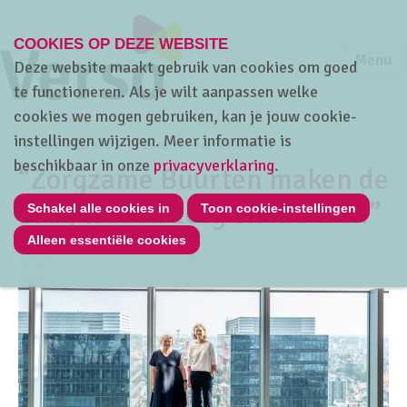
COOKIES OP DEZE WEBSITE
Jump to m
Sluiten
Jump to
Menu
Deze website maakt gebruik van cookies om goed
te functioneren. Als je wilt aanpassen welke
cookies we mogen gebruiken, kan je jouw cookie-
instellingen wijzigen. Meer informatie is
Home
Thema's
Ondernemen en innoveren
beschikbaar in onze
privacyverklaring
.
“Zorgzame Buurten maken de
brug tussen zorg en mensen”
Schakel alle cookies in
Toon cookie-instellingen
Alleen essentiële cookies